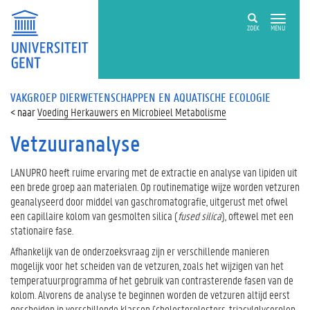
ZOEK
MENU
VAKGROEP DIERWETENSCHAPPEN EN AQUATISCHE ECOLOGIE
Voeding Herkauwers en Microbieel Metabolisme
Vetzuuranalyse
LANUPRO heeft ruime ervaring met de extractie en analyse van lipiden uit
een brede groep aan materialen. Op routinematige wijze worden vetzuren
geanalyseerd door middel van gaschromatografie, uitgerust met ofwel
een capillaire kolom van gesmolten silica (
fused silica
), oftewel met een
stationaire fase.
Afhankelijk van de onderzoeksvraag zijn er verschillende manieren
mogelijk voor het scheiden van de vetzuren, zoals het wijzigen van het
temperatuurprogramma of het gebruik van contrasterende fasen van de
kolom. Alvorens de analyse te beginnen worden de vetzuren altijd eerst
gescheiden in verschillende klassen (cholesterolesters, triacylglycerolen,