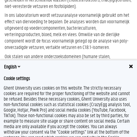
niet-veresterde vetzuren en fosfolipiden).
In ons laboratorium wordt vetzuuranalyse voornamelijk gebruikt om het
effect van diervoeding te bepalen. De analyses worden dan voornamelijk
uitgevoerd op voedercomponenten, bacterieculturen,
verteringsproducten, bloed, melk en vlees. Omwille van de dierlijke
component wordt de focus voornamelijk gelegd op de analyse van poly-
onverzadigde vetzuren, vertakte vetzuren en C18:1-isomeren.
Ook stalen van andere onderzoeksdomeinen (humane stalen,
bodemstalen, etc.) kunnen worden geanalyseerd, gaande van
English
enkelvoudige stalen tot kleine onderzoeksprojecten.
Cookie settings
Ghent University uses cookies on this website. The strictly necessary
cookies are required for the proper functioning of the website and cannot
be refused. Besides these necessary cookies, Ghent University also uses
non-functional cookies such as statistical cookies (CrazyEgg analysis tool,
Google, Hotjar, Piwik Pro) and social media cookies (YouTube, Facebook,
TikTok). Those non-functional cookies may also be set by third parties, for
example to measure site usage or share content on social media. Certain
Feedback
media are only available if you accept the cookies. You can always
withdraw your consent via the "Cookie settings" link at the bottom of the
Privacy