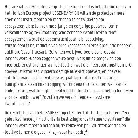
Het areaal peulvruchten vergroten in Europa, dat is het ultieme doel van
het Horizon Europe project LEGENDARY. Dit willen de projectpartners
doen door instrumenten en methoden te ontwikkelen om
ecosysteemdiensten van meerjarige en eenjarige peulvruchten in
verschillende agro-klimatologische zones te kwantificeren. “Met
ecosystemen wordt de bodemvruchtbaarheid, bestuiving,
stikstofbenutting, reductie van broeikasgassen of erosiereductie bedoeld”,
duidt professor Haesart. “Zo willen we bijvoorbeeld concreet aan
landbouwers kunnen zeggen welke bestuivers uit de omgeving een
meeropbrengst brengen aan de teelt en wat die meeropbrengst dan is. Of
hoeveel stikstof een vlinderbloemige nu exact oplevert, en hoeveel
stikstof ervan naar het volggewas gaat bij rotatieteelt of naar de
buurtplant als aan intercropping wordt gedaan. Ook zullen we naar de
bodem kijken, wat brengt de peulvruchtenteelt nu bij aan het bodemleven
voor de landbouwer? Zo zullen we verschillende ecosystemen
kwantificeren.”
De resultaten van het LEADER-project zullen tot slot leiden tot een "een
gebruiksvriendelijk multicriteria beslissingsondersteunend systeem" die
landbouwers moeten helpen bij de keuze van peulvruchtensoorten en
teeltsystemen die geschikt zijn voor hun bedrijf.