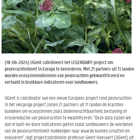
(
18-06-2024
) UGent coördineert het LEGENDARY-project om
peulvruchtenteelt in Europa te bevorderen. Met 21 partners uit 11 landen
worden ecosysteemdiensten van peulvruchten gekwantificeerd en
vertaald in bruikbare indicatoren voor landbouwers.
UGent is coördinator van een nieuw Europees project rond peulvruchten.
In het vierjarige project zullen 21 partners uit 11 landen de krachten
bundelen om ecosystemen zoals bodemvruchtbaarheid, bestuiving of
erosiereductie van peulvruchten te kwantificeren. “Deze data zullen we
dan in kant-en-klare indicatoren gieten zodat landbouwers de voordelen
van de peulvruchtenteelt makkelijker naar waarde kunnen schatten en
evalueren”, legt projectcoördinator professor Geert Haesaert (UGent) uit.