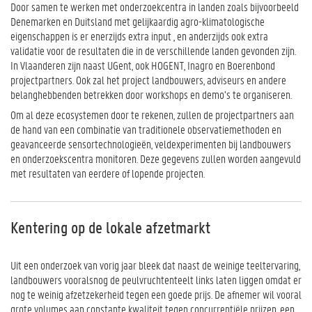
Door samen te werken met onderzoekcentra in landen zoals bijvoorbeeld
Denemarken en Duitsland met gelijkaardig agro-klimatologische
eigenschappen is er enerzijds extra input , en anderzijds ook extra
validatie voor de resultaten die in de verschillende landen gevonden zijn.
In Vlaanderen zijn naast UGent, ook HOGENT, Inagro en Boerenbond
projectpartners. Ook zal het project landbouwers, adviseurs en andere
belanghebbenden betrekken door workshops en demo’s te organiseren.
Om al deze ecosystemen door te rekenen, zullen de projectpartners aan
de hand van een combinatie van traditionele observatiemethoden en
geavanceerde sensortechnologieën, veldexperimenten bij landbouwers
en onderzoekscentra monitoren. Deze gegevens zullen worden aangevuld
met resultaten van eerdere of lopende projecten.
Kentering op de lokale afzetmarkt
Uit een onderzoek van vorig jaar bleek dat naast de weinige teeltervaring,
landbouwers vooralsnog de peulvruchtenteelt links laten liggen omdat er
nog te weinig afzetzekerheid tegen een goede prijs. De afnemer wil vooral
grote volumes aan constante kwaliteit tegen concurrentiële prijzen, een