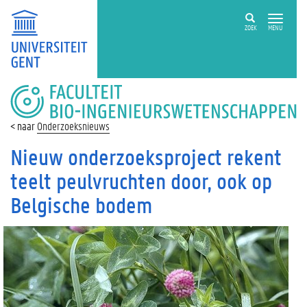
ZOEK
MENU
FACULTEIT
BIO-
INGENIEURSWETENSCHAPPEN
Onderzoeksnieuws
Nieuw onderzoeksproject rekent
teelt peulvruchten door, ook op
Belgische bodem