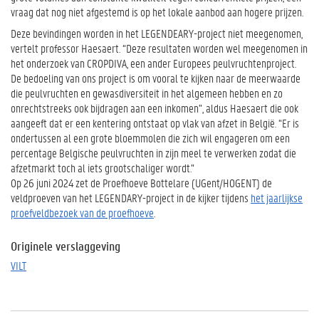
vraag dat nog niet afgestemd is op het lokale aanbod aan hogere prijzen.
Deze bevindingen worden in het LEGENDEARY-project niet meegenomen,
vertelt professor Haesaert. “Deze resultaten worden wel meegenomen in
het onderzoek van CROPDIVA, een ander Europees peulvruchtenproject.
De bedoeling van ons project is om vooral te kijken naar de meerwaarde
die peulvruchten en gewasdiversiteit in het algemeen hebben en zo
onrechtstreeks ook bijdragen aan een inkomen”, aldus Haesaert die ook
aangeeft dat er een kentering ontstaat op vlak van afzet in België. “Er is
ondertussen al een grote bloemmolen die zich wil engageren om een
percentage Belgische peulvruchten in zijn meel te verwerken zodat die
afzetmarkt toch al iets grootschaliger wordt.”
Op 26 juni 2024 zet de Proefhoeve Bottelare (UGent/HOGENT) de
veldproeven van het LEGENDARY-project in de kijker tijdens
het jaarlijkse
proefveldbezoek van de proefhoeve
.
Originele verslaggeving
VILT