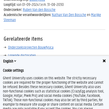
Looptijd:
van 01-09-2024 t.e.m. 31-08-2030
Onderzoeker:
Ruben Van den Bossche
Academische verantwoordelijken:
Nathan Van Den Bossche
en
Marijke
Steeman
Gerelateerde items
Onderzoeksprojecten Bouwfysica
Lopende doctoraten
English
Cookie settings
Ghent University uses cookies on this website. The strictly necessary
cookies are required for the proper functioning of the website and cannot
be refused. Besides these necessary cookies, Ghent University also uses
non-functional cookies such as statistical cookies (CrazyEgg analysis tool,
Google, Hotjar, Piwik Pro) and social media cookies (YouTube, Facebook,
L
TikTok). Those non-functional cookies may also be set by third parties, for
i
example to measure site usage or share content on social media. Certain
n
Feedback
media are only available if you accept the cookies. You can always
k