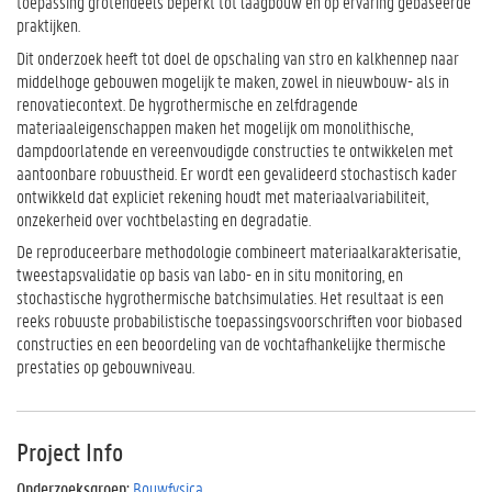
toepassing grotendeels beperkt tot laagbouw en op ervaring gebaseerde
praktijken.
Dit onderzoek heeft tot doel de opschaling van stro en kalkhennep naar
middelhoge gebouwen mogelijk te maken, zowel in nieuwbouw- als in
renovatiecontext. De hygrothermische en zelfdragende
materiaaleigenschappen maken het mogelijk om monolithische,
dampdoorlatende en vereenvoudigde constructies te ontwikkelen met
aantoonbare robuustheid. Er wordt een gevalideerd stochastisch kader
ontwikkeld dat expliciet rekening houdt met materiaalvariabiliteit,
onzekerheid over vochtbelasting en degradatie.
De reproduceerbare methodologie combineert materiaalkarakterisatie,
tweestapsvalidatie op basis van labo- en in situ monitoring, en
stochastische hygrothermische batchsimulaties. Het resultaat is een
reeks robuuste probabilistische toepassingsvoorschriften voor biobased
constructies en een beoordeling van de vochtafhankelijke thermische
prestaties op gebouwniveau.
Project Info
Onderzoeksgroep:
Bouwfysica