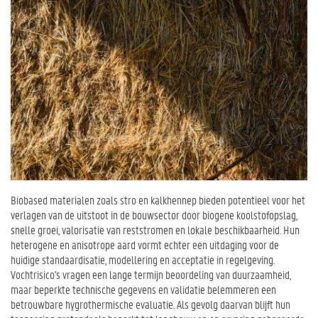
Biobased materialen zoals stro en kalkhennep bieden potentieel voor het
verlagen van de uitstoot in de bouwsector door biogene koolstofopslag,
snelle groei, valorisatie van reststromen en lokale beschikbaarheid. Hun
heterogene en anisotrope aard vormt echter een uitdaging voor de
huidige standaardisatie, modellering en acceptatie in regelgeving.
Vochtrisico's vragen een lange termijn beoordeling van duurzaamheid,
maar beperkte technische gegevens en validatie belemmeren een
betrouwbare hygrothermische evaluatie. Als gevolg daarvan blijft hun