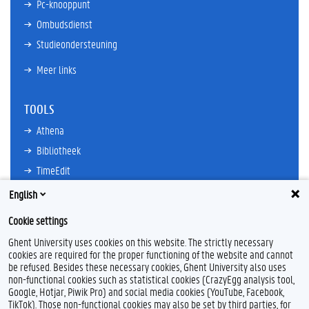
Pc-knooppunt
Ombudsdienst
Studieondersteuning
Meer links
TOOLS
Athena
Bibliotheek
TimeEdit
E-mail
English
Ufora
Cookie settings
Oasis
Ghent University uses cookies on this website. The strictly necessary
Research Explorer
cookies are required for the proper functioning of the website and cannot
be refused. Besides these necessary cookies, Ghent University also uses
non-functional cookies such as statistical cookies (CrazyEgg analysis tool,
Google, Hotjar, Piwik Pro) and social media cookies (YouTube, Facebook,
TikTok). Those non-functional cookies may also be set by third parties, for