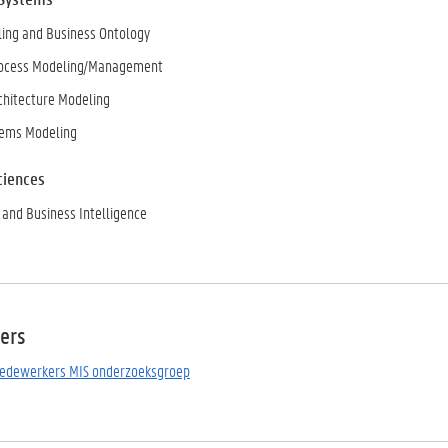
ing and Business Ontology
rocess Modeling/Management
chitecture Modeling
tems Modeling
ciences
 and Business Intelligence
ers
medewerkers MIS onderzoeksgroep