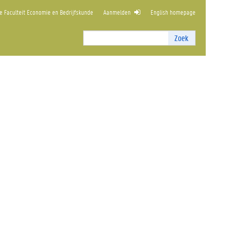
 Faculteit Economie en Bedrijfskunde
Aanmelden
English homepage
Zoek
Zoek
I
n
t
e
r
n
z
o
e
k
e
n