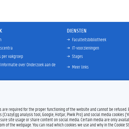
K
DIENSTEN
n
Faculteitsbibliotheek
scentra
IT-voorzieningen
s per vakgroep
Stages
Informatie over Onderzoek aan de
Meer links
es are required for the proper functioning of the website and cannot be refused.
s (CrazyEgg analysis tool, Google, Hotjar, Piwik Pro) and social media cookies (
sure site usage or share content on social media. Certain media are only availab
ttom of the webpage. You can read which cookies we use and why in the Cookie S