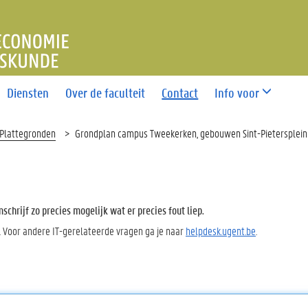
T ECONOMIE EN BEDRIJFS
Diensten
Over de faculteit
Contact
Info voor
Plattegronden
Grondplan campus Tweekerken, gebouwen Sint-Pietersplein 
chrijf zo precies mogelijk wat er precies fout liep.
. Voor andere IT-gerelateerde vragen ga je naar
helpdesk.ugent.be
.