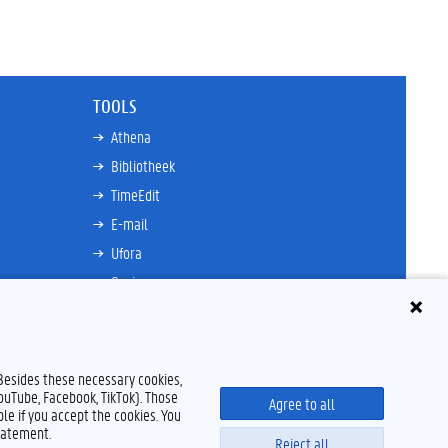
TOOLS
Athena
Bibliotheek
TimeEdit
E-mail
Ufora
Oasis
Research Explorer
 Besides these necessary cookies,
YouTube, Facebook, TikTok). Those
Agree to all
le if you accept the cookies. You
tatement.
Reject all