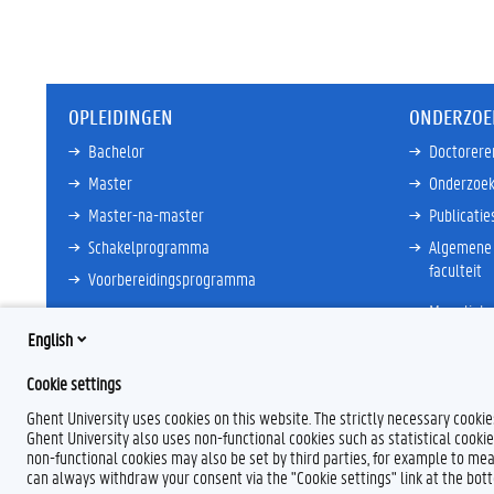
OPLEIDINGEN
ONDERZOE
Bachelor
Doctorere
Master
Onderzoek
Master-na-master
Publicatie
Schakelprogramma
Algemene 
faculteit
Voorbereidingsprogramma
Meer links
Meer links
English
Cookie settings
Ghent University uses cookies on this website. The strictly necessary cooki
Ghent University also uses non-functional cookies such as statistical cookie
non-functional cookies may also be set by third parties, for example to mea
can always withdraw your consent via the "Cookie settings" link at the bo