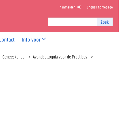
Aanmelden
English homepage
NDHEIDSWETENSCHAPPEN
Zoek
Zoek
I
n
Contact
Info voor
t
e
r
Geneeskunde
Avondcolloquia voor de Practicus
n
z
o
e
k
e
n