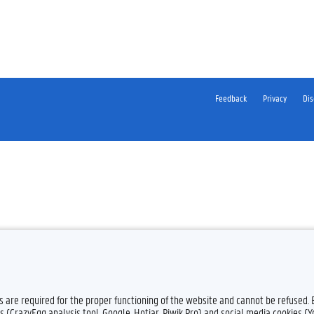
Feedback
Privacy
Dis
es are required for the proper functioning of the website and cannot be refused.
s (CrazyEgg analysis tool, Google, Hotjar, Piwik Pro) and social media cookies (