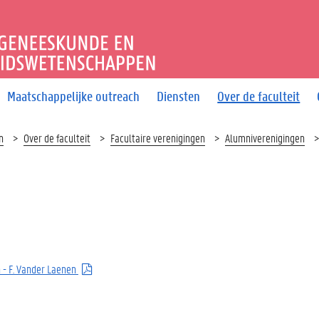
T GENEESKUNDE EN GEZO
Maatschappelijke outreach
Diensten
Over de faculteit
n
Over de faculteit
Facultaire verenigingen
Alumniverenigingen
 - F. Vander Laenen