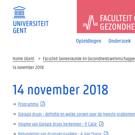
FACULTEI
Opleidingen
Onderzoek
Home UGent
Faculteit Geneeskunde en Gezondheidswetenschappe
14 november 2018
14 november 2018
Programma
Illegale drugs - definitie en welke zorgen voor de meeste problemen
Inname van illegale drugs herkennen - P. Calle
Behandeling van drugsverslaafden - A. Van Duyse