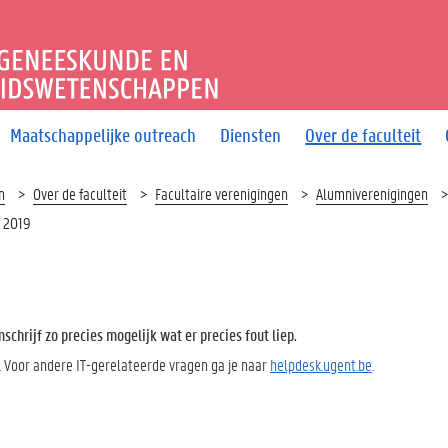
T GENEESKUNDE EN GEZO
Maatschappelijke outreach
Diensten
Over de faculteit
n
Over de faculteit
Facultaire verenigingen
Alumniverenigingen
2019
chrijf zo precies mogelijk wat er precies fout liep.
. Voor andere IT-gerelateerde vragen ga je naar
helpdesk.ugent.be
.