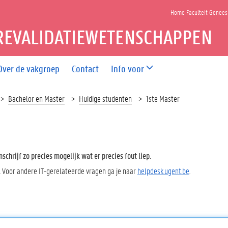
Home Faculteit Genee
REVALIDATIEWETENSCHAPPEN
Over de vakgroep
Contact
Info voor
Bachelor en Master
Huidige studenten
1ste Master
chrijf zo precies mogelijk wat er precies fout liep.
. Voor andere IT-gerelateerde vragen ga je naar
helpdesk.ugent.be
.