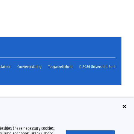
claimer
Cookieverklaring
Toegankelijkheid
© 2026 Universiteit Gent
 Besides these necessary cookies,
YouTube, Facebook, TikTok). Those