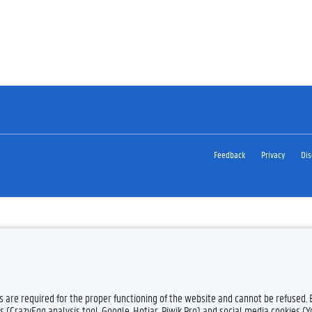
Feedback
Privacy
Dis
es are required for the proper functioning of the website and cannot be refused.
s (CrazyEgg analysis tool, Google, Hotjar, Piwik Pro) and social media cookies (