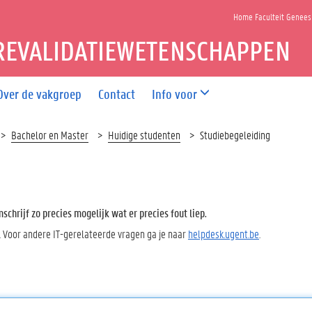
Home Faculteit Genee
REVALIDATIEWETENSCHAPPEN
Over de vakgroep
Contact
Info voor
Bachelor en Master
Huidige studenten
Studiebegeleiding
chrijf zo precies mogelijk wat er precies fout liep.
. Voor andere IT-gerelateerde vragen ga je naar
helpdesk.ugent.be
.