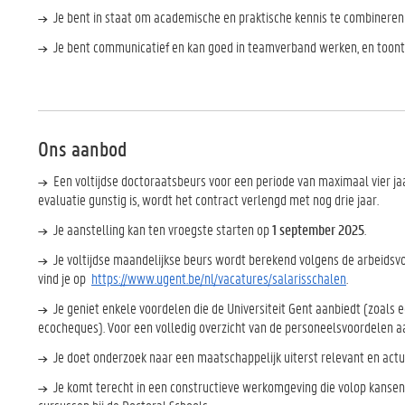
Je bent in staat om academische en praktische kennis te combineren 
Je bent communicatief en kan goed in teamverband werken, en toont teg
Ons aanbod
Een voltijdse doctoraatsbeurs voor een periode van maximaal vier jaa
evaluatie gunstig is, wordt het contract verlengd met nog drie jaar.
Je aanstelling kan ten vroegste starten op
1 september 2025
.
Je voltijdse maandelijkse beurs wordt berekend volgens de arbeidsv
vind je op
https://www.ugent.be/nl/vacatures/salarisschalen
.
Je geniet enkele voordelen die de Universiteit Gent aanbiedt (zoal
ecocheques). Voor een volledig overzicht van de personeelsvoordelen a
Je doet onderzoek naar een maatschappelijk uiterst relevant en actue
Je komt terecht in een constructieve werkomgeving die volop kansen 