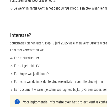
cursussen bij de Doctoral Schools.
Je werkt in hartje Gent in het gebouw ‘De Krook’, een plek waar kenni
Interesse?
Sollicitaties dienen uiterlijk op
15 juni 2025
via e-mail verstuurd te wor
Concreet verwachten we:
Een motivatiebrief
Een uitgebreide CV
Een kopie van je diploma’s
Een scan van de individuele studieresultaten voor alle studiejaren
Een document waaruit je schrijfvaardigheid blijkt (bvb. een paper, een
Voor bijkomende informatie over het project kunt u cont