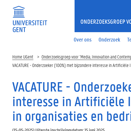
ONDERZOEKSGROEP VO
Over ons
Onderzoek
T
Home UGent
Onderzoeksgroep voor ‘Media, Innovation and Contemp
VACATURE - Onderzoeker (100%) met bijzondere interesse in Artificiële In
VACATURE - Onderzoeke
interesse in Artificiële
in organisaties en bedr
(
15-05-2025
) Uiterste inschrijvingsdatum: 15 juni 2025