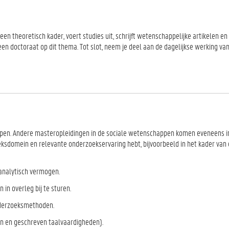
een theoretisch kader, voert studies uit, schrijft wetenschappelijke artikelen en
en doctoraat op dit thema. Tot slot, neem je deel aan de dagelijkse werking va
pen. Andere masteropleidingen in de sociale wetenschappen komen eveneens 
oeksdomein en relevante onderzoekservaring hebt, bijvoorbeeld in het kader van
analytisch vermogen.
 in overleg bij te sturen.
nderzoeksmethoden.
en en geschreven taalvaardigheden).