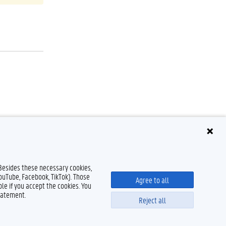
 Besides these necessary cookies,
YouTube, Facebook, TikTok). Those
Agree to all
le if you accept the cookies. You
tatement.
Reject all
claimer
Cookieverklaring
Toegankelijkheid
© 2026 Universiteit Gent