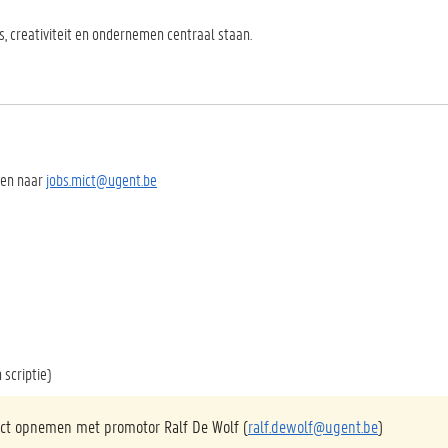
s, creativiteit en ondernemen centraal staan.
den naar
jobs.mict@ugent.be
 scriptie)
act opnemen met promotor Ralf De Wolf (
ralf.dewolf@ugent.be
)