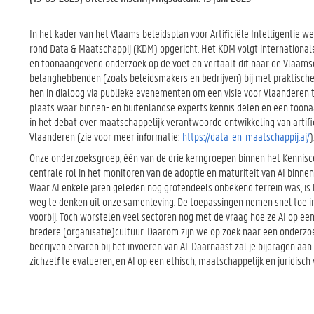
In het kader van het Vlaams beleidsplan voor Artificiële Intelligentie 
rond Data & Maatschappij (KDM) opgericht. Het KDM volgt international
en toonaangevend onderzoek op de voet en vertaalt dit naar de Vlaamse
belanghebbenden (zoals beleidsmakers en bedrijven) bij met praktisch
hen in dialoog via publieke evenementen om een visie voor Vlaanderen t
plaats waar binnen- en buitenlandse experts kennis delen en een too
in het debat over maatschappelijk verantwoorde ontwikkeling van artifici
Vlaanderen (zie voor meer informatie:
https://data-en-maatschappij.ai/
)
Onze onderzoeksgroep, één van de drie kerngroepen binnen het Kennisc
centrale rol in het monitoren van de adoptie en maturiteit van AI binnen
Waar AI enkele jaren geleden nog grotendeels onbekend terrein was, is
weg te denken uit onze samenleving. De toepassingen nemen snel toe in aa
voorbij. Toch worstelen veel sectoren nog met de vraag hoe ze AI op e
bredere (organisatie)cultuur. Daarom zijn we op zoek naar een onderzo
bedrijven ervaren bij het invoeren van AI. Daarnaast zal je bijdragen aan
zichzelf te evalueren, en AI op een ethisch, maatschappelijk en juridisc