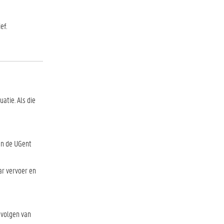
ef.
atie. Als die
an de UGent
ar vervoer en
 volgen van