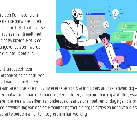
werd een Kenniscentrum
e beleidsontwikkelingen
 sector. Het staat diverse
e adviezen en treedt met
e ontwikkelen. Het is de
naangevende stem worden
ële intelligentie in
.
entrum, speelt een
 organisaties en bedrijven.
 het vandaag niet meer
ntal én diversiteit. In vrijwel elke sector is AI inmiddels alomtegenwoordig – 
en verantwoorde manier kunnen implementeren, in lijn met hun capaciteiten, wa
eker die mee wil werken aan onderzoek naar de drempels en uitdagingen die or
 de ontwikkeling van een self-monitoring tool die organisaties en bedrijven in s
h verantwoorde manier te integreren in hun werking.