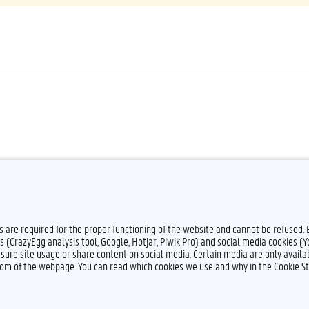
es are required for the proper functioning of the website and cannot be refused.
s (CrazyEgg analysis tool, Google, Hotjar, Piwik Pro) and social media cookies (
sure site usage or share content on social media. Certain media are only availab
ttom of the webpage. You can read which cookies we use and why in the Cookie S
Feedback
Privacy
Dis