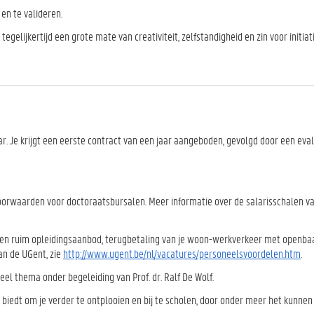
en te valideren.
elijkertijd een grote mate van creativiteit, zelfstandigheid en zin voor initiati
r. Je krijgt een eerste contract van een jaar aangeboden, gevolgd door een evalu
oorwaarden voor doctoraatsbursalen. Meer informatie over de salarisschalen v
s een ruim opleidingsaanbod, terugbetaling van je woon-werkverkeer met openba
an de UGent, zie
http://www.ugent.be/nl/vacatures/personeelsvoordelen.htm
.
el thema onder begeleiding van Prof. dr. Ralf De Wolf.
biedt om je verder te ontplooien en bij te scholen, door onder meer het kunnen