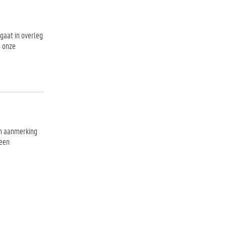
 gaat in overleg
n onze
in aanmerking
 een