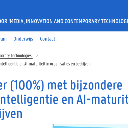
OR ‘MEDIA, INNOVATION AND CONTEMPORARY TECHNOLOGI
eam
Onderwijs
Contact
orary Technologies’
telligentie en AI-maturiteit in organisaties en bedrijven
r (100%) met bijzondere
 Intelligentie en AI-maturi
ijven