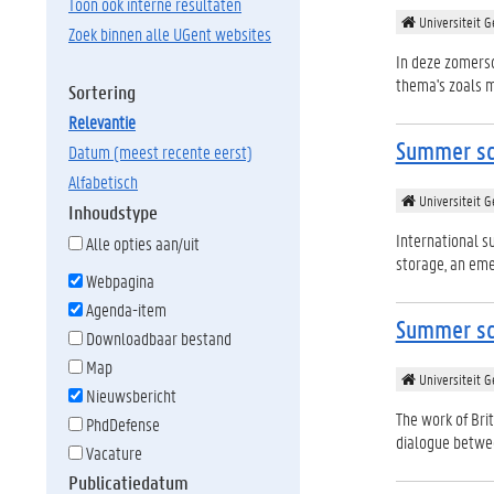
Toon ook interne resultaten
Universiteit G
Zoek binnen alle UGent websites
In deze zomersc
thema's zoals m
Sortering
relevantie
Summer sc
datum (meest recente eerst)
alfabetisch
Universiteit G
Inhoudstype
International s
Alle opties aan/uit
storage, an eme
Webpagina
Agenda-item
Summer sch
Downloadbaar bestand
Map
Universiteit G
Nieuwsbericht
The work of Bri
PhdDefense
dialogue betwe
Vacature
Publicatiedatum