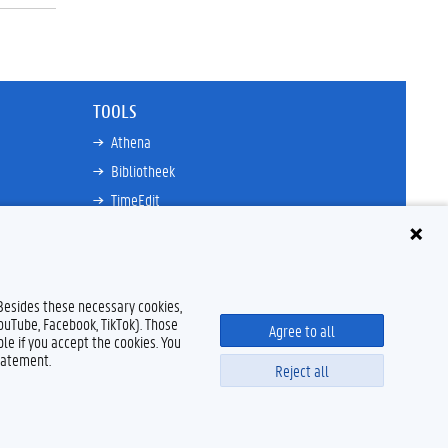
TOOLS
Athena
Bibliotheek
TimeEdit
n
E-mail
Ufora
Oasis
 Besides these necessary cookies,
Research Explorer
YouTube, Facebook, TikTok). Those
Agree to all
le if you accept the cookies. You
tatement.
Reject all
claimer
Cookieverklaring
Toegankelijkheid
© 2026 Universiteit Gent