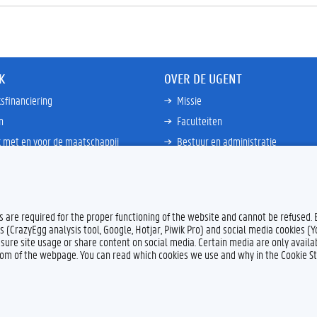
K
OVER DE UGENT
sfinanciering
Missie
n
Faculteiten
 met en voor de maatschappij
Bestuur en administratie
happen Globale Zuiden
Campussen en wetenschapsparke
ties
Interne bewakingsdienst
Meer links
es are required for the proper functioning of the website and cannot be refused.
s (CrazyEgg analysis tool, Google, Hotjar, Piwik Pro) and social media cookies (
sure site usage or share content on social media. Certain media are only availab
ttom of the webpage. You can read which cookies we use and why in the Cookie S
Feedback
Privacy
Dis