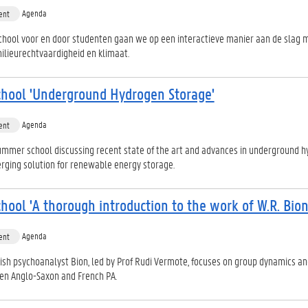
Agenda
ent
hool voor en door studenten gaan we op een interactieve manier aan de slag 
ilieurechtvaardigheid en klimaat.
hool 'Underground Hydrogen Storage'
Agenda
ent
ummer school discussing recent state of the art and advances in underground 
rging solution for renewable energy storage.
ool 'A thorough introduction to the work of W.R. Bion
Agenda
ent
tish psychoanalyst Bion, led by Prof Rudi Vermote, focuses on group dynamics an
en Anglo-Saxon and French PA.