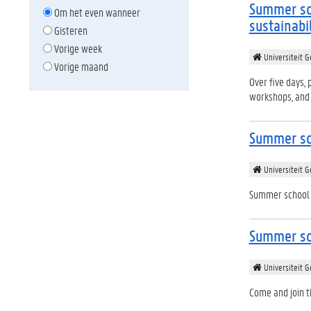
Summer sch
Om het even wanneer
sustainabil
Gisteren
Vorige week
Universiteit G
Vorige maand
Over five days, 
workshops, and 
Summer sch
Universiteit G
Summer school 
Summer sch
Universiteit G
Come and join t