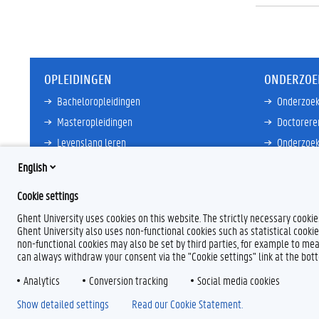
OPLEIDINGEN
ONDERZOE
Bacheloropleidingen
Onderzoek
Masteropleidingen
Doctorere
Levenslang leren
Onderzoek
Partnersc
English
Meer links
Core Facili
Cookie settings
Meer links
Ghent University uses cookies on this website. The strictly necessary cooki
Ghent University also uses non-functional cookies such as statistical cookie
non-functional cookies may also be set by third parties, for example to mea
can always withdraw your consent via the "Cookie settings" link at the bo
Analytics
Conversion tracking
Social media cookies
Show detailed settings
Read our Cookie Statement.