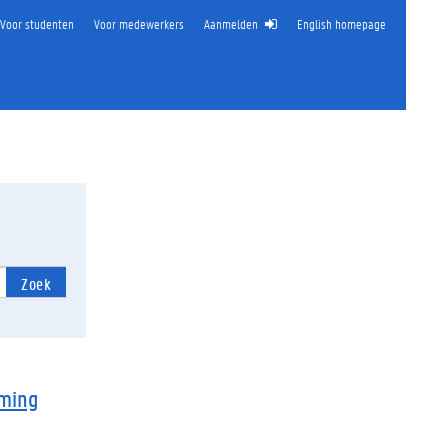
Voor studenten
Voor medewerkers
Aanmelden
English homepage
Zoek
rming