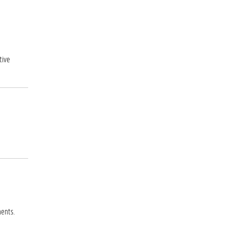
tive
ents.