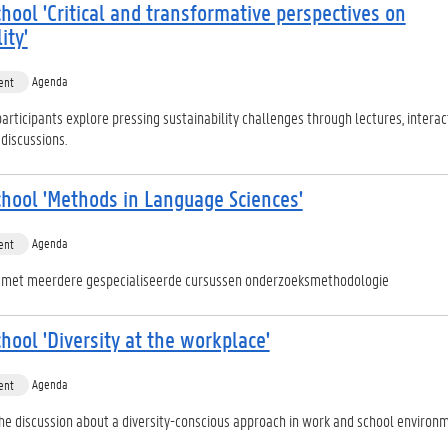
ool 'Critical and transformative perspectives on
ity'
Agenda
ent
participants explore pressing sustainability challenges through lectures, interac
discussions.
ool 'Methods in Language Sciences'
Agenda
ent
met meerdere gespecialiseerde cursussen onderzoeksmethodologie
ool 'Diversity at the workplace'
Agenda
ent
he discussion about a diversity-conscious approach in work and school environm