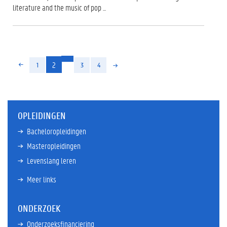
literature and the music of pop ...
(huidige)
2
1
3
4
OPLEIDINGEN
Bacheloropleidingen
Masteropleidingen
Levenslang leren
Meer links
ONDERZOEK
Onderzoeksfinanciering