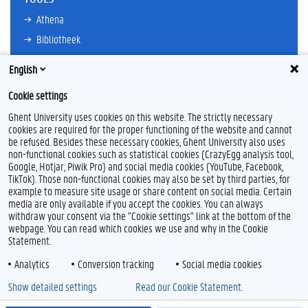
Athena
Bibliotheek
TimeEdit
English
E-mail
Cookie settings
Ufora
Ghent University uses cookies on this website. The strictly necessary
Oasis
cookies are required for the proper functioning of the website and cannot
Research Explorer
be refused. Besides these necessary cookies, Ghent University also uses
non-functional cookies such as statistical cookies (CrazyEgg analysis tool,
Google, Hotjar, Piwik Pro) and social media cookies (YouTube, Facebook,
TikTok). Those non-functional cookies may also be set by third parties, for
example to measure site usage or share content on social media. Certain
Feedback
media are only available if you accept the cookies. You can always
withdraw your consent via the "Cookie settings" link at the bottom of the
Privacy
webpage. You can read which cookies we use and why in the Cookie
Disclaimer
Statement.
Cookieverklaring
Analytics
Conversion tracking
Social media cookies
Toegankelijkheid
Show detailed settings
Read our Cookie Statement.
© 2026 Universiteit Gent