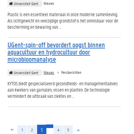
Nieuws
Universiteit Gent
Plastic is een essentieel materiaal in onze moderne samenleving.
Als lichtgewicht en veelzijdige grondstof is het onmisbaar voor de
bescherming en bewaring van ...
UGent-spin-off bevordert oogst binnen
aquacultuur en hydrocultuur door
microbioomanalyse
Nieuws
Persberichten
Universiteit Gent
KYTOS biedt gespecialiseerd gezondheids- en managementadvies
aan kwekers van garnalen, vissen en planten. De technologie
vermindert de uitbraak van ziektes en ...
(huidige)
3
1
2
4
5