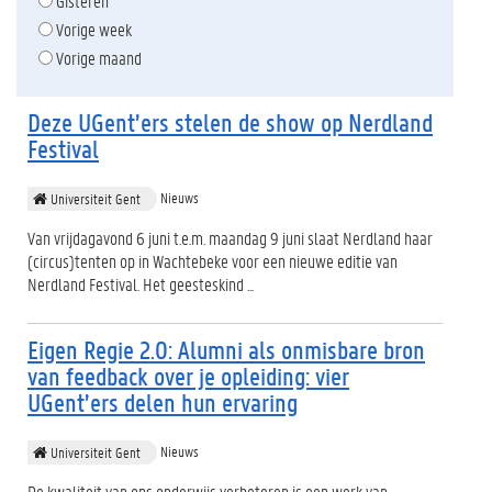
Gisteren
Vorige week
Vorige maand
Deze UGent’ers stelen de show op Nerdland
Festival
Nieuws
Universiteit Gent
Van vrijdagavond 6 juni t.e.m. maandag 9 juni slaat Nerdland haar
(circus)tenten op in Wachtebeke voor een nieuwe editie van
Nerdland Festival. Het geesteskind ...
Eigen Regie 2.0: Alumni als onmisbare bron
van feedback over je opleiding: vier
UGent’ers delen hun ervaring
Nieuws
Universiteit Gent
De kwaliteit van ons onderwijs verbeteren is een werk van