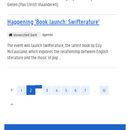
Gielen (Pax Christi Vlaanderen).
Happening 'Book launch: Swifterature'
Agenda
Universiteit Gent
The event will launch Swifterature, the latest book by Elly
McCausland, which explores the relationship between English
literature and the music of pop ...
(huidige)
2
...
1
3
4
5
6
7
12