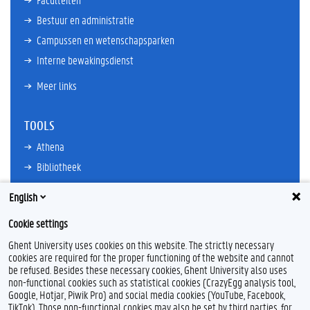
Bestuur en administratie
Campussen en wetenschapsparken
Interne bewakingsdienst
Meer links
TOOLS
Athena
Bibliotheek
TimeEdit
English
E-mail
Cookie settings
Ufora
Ghent University uses cookies on this website. The strictly necessary
Oasis
cookies are required for the proper functioning of the website and cannot
Research Explorer
be refused. Besides these necessary cookies, Ghent University also uses
non-functional cookies such as statistical cookies (CrazyEgg analysis tool,
Google, Hotjar, Piwik Pro) and social media cookies (YouTube, Facebook,
TikTok). Those non-functional cookies may also be set by third parties, for