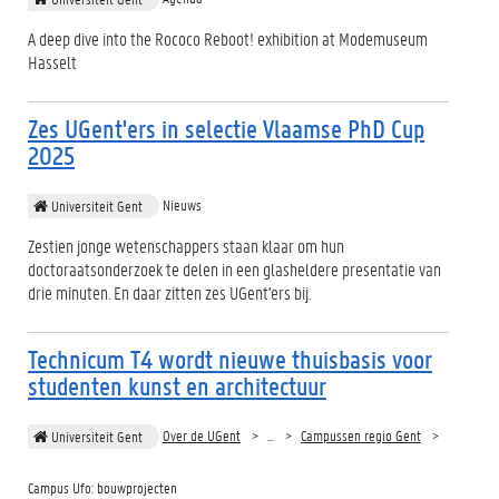
A deep dive into the Rococo Reboot! exhibition at Modemuseum
Hasselt
Zes UGent'ers in selectie Vlaamse PhD Cup
2025
Nieuws
Universiteit Gent
Zestien jonge wetenschappers staan klaar om hun
doctoraatsonderzoek te delen in een glasheldere presentatie van
drie minuten. En daar zitten zes UGent'ers bij.
Technicum T4 wordt nieuwe thuisbasis voor
studenten kunst en architectuur
Over de UGent
…
Campussen regio Gent
Universiteit Gent
Campus Ufo: bouwprojecten