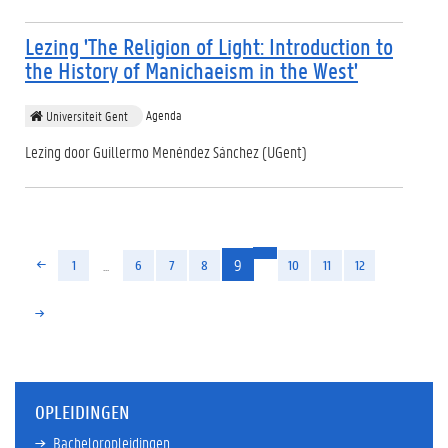
Lezing 'The Religion of Light: Introduction to
the History of Manichaeism in the West'
Agenda
Universiteit Gent
Lezing door Guillermo Menéndez Sánchez (UGent)
(huidige)
...
9
1
6
7
8
10
11
12
OPLEIDINGEN
Bacheloropleidingen