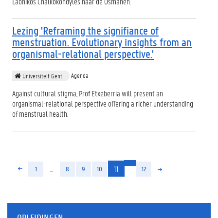
Laonikos Chalkokondyles naar de Osmanen.
Lezing 'Reframing the signifiance of
menstruation. Evolutionary insights from an
organismal-relational perspective.'
Agenda
Universiteit Gent
Against cultural stigma, Prof Etxeberria will present an
organismal-relational perspective offering a richer understanding
of menstrual health.
(huidige)
...
11
1
8
9
10
12
OPLEIDINGEN