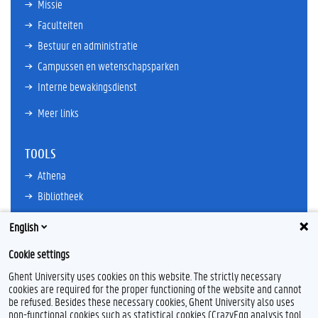
Missie
Faculteiten
Bestuur en administratie
Campussen en wetenschapsparken
Interne bewakingsdienst
Meer links
TOOLS
Athena
Bibliotheek
TimeEdit
English
E-mail
Cookie settings
Ufora
Ghent University uses cookies on this website. The strictly necessary
Oasis
cookies are required for the proper functioning of the website and cannot
Research Explorer
be refused. Besides these necessary cookies, Ghent University also uses
non-functional cookies such as statistical cookies (CrazyEgg analysis tool,