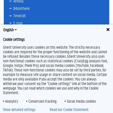
Athena
Bibliotheek
TimeEdit
E-mail
English
Ufora
Oasis
Cookie settings
Research Explorer
Ghent University uses cookies on this website. The strictly necessary
cookies are required for the proper functioning of the website and cannot
be refused. Besides these necessary cookies, Ghent University also uses
non-functional cookies such as statistical cookies (CrazyEgg analysis tool,
F
L
Y
I
Google, Hotjar, Piwik Pro) and social media cookies (YouTube, Facebook,
a
i
o
n
TikTok). Those non-functional cookies may also be set by third parties, for
c
n
u
s
example to measure site usage or share content on social media. Certain
e
k
T
t
Feedback
media are only available if you accept the cookies. You can always
b
e
u
a
withdraw your consent via the "Cookie settings" link at the bottom of the
Privacy
o
d
b
g
webpage. You can read which cookies we use and why in the Cookie
Disclaimer
o
I
e
r
Statement.
k
n
a
Cookieverklaring
m
Analytics
Conversion tracking
Social media cookies
Toegankelijkheid
Show detailed settings
Read our Cookie Statement.