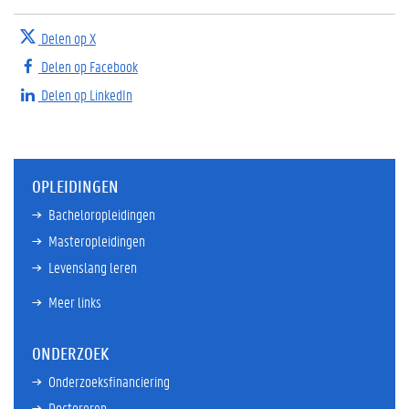
Delen op X
Delen op Facebook
Delen op LinkedIn
OPLEIDINGEN
Bacheloropleidingen
Masteropleidingen
Levenslang leren
Meer links
ONDERZOEK
Onderzoeksfinanciering
Doctoreren