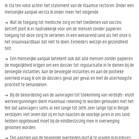
Ik sta ten volle achter het statement van de Vlaamse rectoren. Onder een
menselijke aanpak versta ik onder meer het volgende.
Wat de toegang tot medische zorg en het toedienen van vaccins
betreft pleit ik er nadrukkelijk voor om de mensen zonder papieren
toegang tot deze zorg te verlenen. In een welvarend land als het onze is
het onaanvaardbaar dat niet te doen. Eenieders welzijn en gezondheid
telt.
Een menselijke aanpak betekent ook dat alle mensen zonder papieren
de mogelijkheid krijgen om een dossier tot regularisatie in te dienen bij de
bevoegde instanties. Aan de bevoegde instanties en aan de politieke
overheid vraag ik om de dossiers geval per geval en met de allerhoogste
prioriteit te behandelen.
Bij de beoordeling van de aanvragen tot toekenning van verblijfs- en/of
werkvergunningen dient maximaal rekening te worden gehouden met het
feit dat aanvragers soms al een lange tot zelfs zeer lange tijd in België
verblijven. Het leven dat zij en hun naasten de voorbije jaren in ons land
hebben opgebouwd moet bij de eindbeslissing mee in overweging
genomen worden.
Ten aanzien van de bevoegde overheden durf ik te vragen procedures