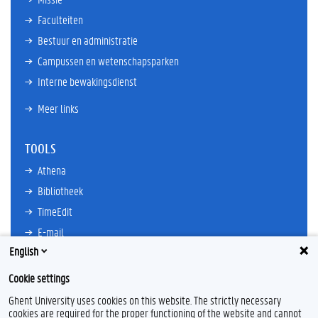
Faculteiten
Bestuur en administratie
Campussen en wetenschapsparken
Interne bewakingsdienst
Meer links
TOOLS
Athena
Bibliotheek
TimeEdit
E-mail
English
Ufora
Oasis
Cookie settings
Research Explorer
Ghent University uses cookies on this website. The strictly necessary
cookies are required for the proper functioning of the website and cannot