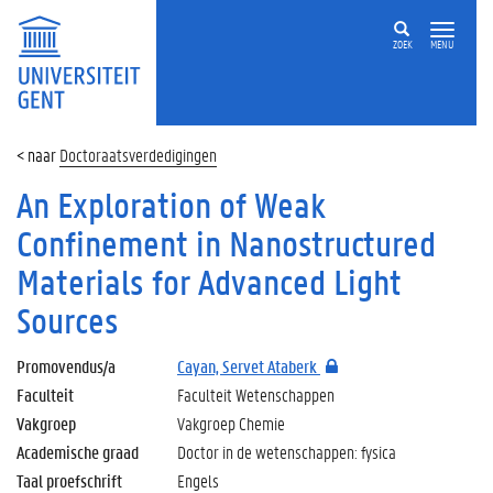
ZOEK
MENU
Doctoraatsverdedigingen
An Exploration of Weak
Confinement in Nanostructured
Materials for Advanced Light
Sources
Promovendus/a
Cayan, Servet Ataberk
Faculteit
Faculteit Wetenschappen
Vakgroep
Vakgroep Chemie
Academische graad
Doctor in de wetenschappen: fysica
Taal proefschrift
Engels