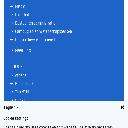
Missie
Faculteiten
Bestuur en administratie
Campussen en wetenschapsparken
Interne bewakingsdienst
Meer links
TOOLS
Athena
Bibliotheek
TimeEdit
E-mail
English
Ufora
Oasis
Cookie settings
Research Explorer
Ghent University uses cookies on this website. The strictly necessary