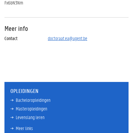
Fx6bN3Nm
Meer info
Contact
doctoraat.ea@ugent.be
OPLEIDINGEN
Bacheloropleidingen
Masteropleidingen
Levenslang leren
Meer links