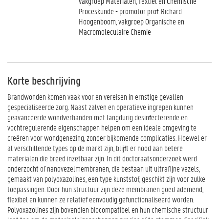
vakgroep Materialen, Textiel en Chemische
Proceskunde - promotor prof. Richard
Hoogenboom, vakgroep Organische en
Macromoleculaire Chemie
Korte beschrijving
Brandwonden komen vaak voor en vereisen in ernstige gevallen
gespecialiseerde zorg. Naast zalven en operatieve ingrepen kunnen
geavanceerde wondverbanden met langdurig desinfecterende en
vochtregulerende eigenschappen helpen om een ideale omgeving te
creëren voor wondgenezing, zonder bijkomende complicaties. Hoewel er
al verschillende types op de markt zijn, blijft er nood aan betere
materialen die breed inzetbaar zijn. In dit doctoraatsonderzoek werd
onderzocht of nanovezelmembranen, die bestaan uit ultrafijne vezels,
gemaakt van polyoxazolines, een type kunststof, geschikt zijn voor zulke
toepassingen. Door hun structuur zijn deze membranen goed ademend,
flexibel en kunnen ze relatief eenvoudig gefunctionaliseerd worden.
Polyoxazolines zijn bovendien biocompatibel en hun chemische structuur