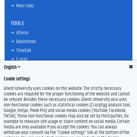
Meer links
TOOLS
Athena
Bibliotheek
TimeEdit
E-mail
English
Ufora
Oasis
Cookie settings
Research Explorer
Ghent University uses cookies on this website. The strictly necessary
cookies are required for the proper functioning of the website and cannot
be refused. Besides these necessary cookies, Ghent University also uses
non-functional cookies such as statistical cookies (CrazyEgg analysis tool,
F
L
Y
I
Google, Hotjar, Piwik Pro) and social media cookies (YouTube, Facebook,
a
i
o
n
TikTok). Those non-functional cookies may also be set by third parties, for
c
n
u
s
example to measure site usage or share content on social media. Certain
e
k
T
t
Feedback
media are only available if you accept the cookies. You can always
b
e
u
a
withdraw your consent via the "Cookie settings" link at the bottom of the
Privacy
o
d
b
g