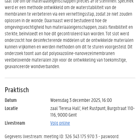
laat toe om de materiaaleigenschappen precies af te stemmen. Specifiek
werd er een methode ontwikkeld om de waterstabiliteit van de
membranen te verbeteren via een vernettingsstap, zodat ze niet zouden
oplossen in de wonde. Daarnaast werd bestudeerd hoe de
omgevingsvochtigheid hun materiaaleigenschappen, zoals flexibiliteit en
sterkte, beïnvloedt en hoe dit gecontroleerd kan worden. Tot slot werd
onderzocht hoe desinfecterende middelen uit de ontwikkelde materialen
kunnen vrijkomen en werden methoden om dit te sturen voorgesteld. Dit
onderzoek toont aan dat polyoxazoline-nanovezelmembranen
veelbelovende materialen zijn voor de ontwikkeling van toekomstige,
geavanceerde wondverbanden.
Praktisch
Datum
Woensdag 3 december 2025, 16:00
Locatie
zaal 'Teresa Hall', Het Rustpunt, Burgstraat 110-
116, 9000 Gent
Livestream
Volg online
Gegevens livestream: meeting ID: 326 343 175 970 3 - paswoord: