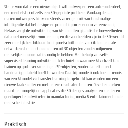
Stel je voor dat je een nieuw object wilt ontwerpen: een auto-onderdeel,
een meubelstuk of zelfs een 3D-geprinte prothese. Vandaag de dag
maken ontwerpers hiervoor steeds vaker gebruik van kunstmatige
intelligentie dat het design- en productieproces enorm vereenvoudigt.
Helaas vergt de ontwikkeling van AI-modellen gigantische hoeveelheden
data met menselijke voorbeelden, en die voorbeelden zijn in de 3D-wereld
zeer moeilijk beschikbaar. In dit proefschrift onderzoek ik hoe neurale
netwerken slimmer kunnen leren uit 3D objecten zonder miljoenen
menselijke demonstraties nodig te hebben. Met behulp van self-
supervised learning ontwikkelde ik technieken waarmee AI zichzelf kan
trainen op grote verzamelingen 3D-objecten, zonder dat elk object
handmatig gelabeld hoeft te worden. Daarbij toonde ik ook hoe de kennis
van een AI model via transfer learning hergebruikt kan worden om een
nieuwe taak sneller en met betere resultaten te leren. Deze technieken
maakt het mogelijk om applicaties die 3D designs analyseren sneller en
goedkoper te ontwikkelen in manufacturing, media & entertainment en de
medische industrie.
Praktisch