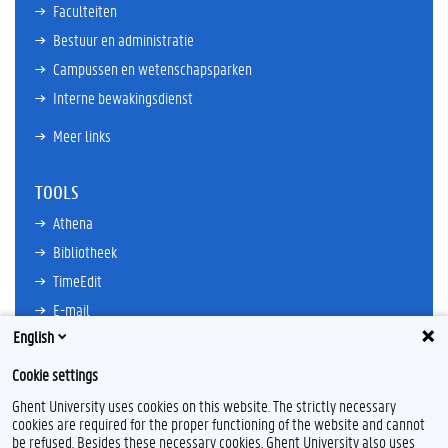
Faculteiten
Bestuur en administratie
Campussen en wetenschapsparken
Interne bewakingsdienst
Meer links
TOOLS
Athena
Bibliotheek
TimeEdit
E-mail
English
Ufora
Oasis
Cookie settings
Research Explorer
Ghent University uses cookies on this website. The strictly necessary
cookies are required for the proper functioning of the website and cannot
be refused. Besides these necessary cookies, Ghent University also uses