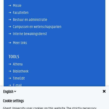
Missie
Faculteiten
Bestuur en administratie
Campussen en wetenschapsparken
Interne bewakingsdienst
Meer links
TOOLS
Athena
Bibliotheek
TimeEdit
E-mail
English
Ufora
Oasis
Cookie settings
Research Explorer
Ghent University uses cookies on this website. The strictly necessary