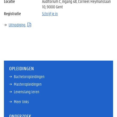
Locatie
Auditorium C, ingang 48, Corneel Heymanslaan
10, 9000 Gent
Registratie
Schrijf je in
Uitnodiging
OPLEIDINGEN
Bacheloropleidingen
Masteropleidingen
Levenslang leren
Meer links
ONDERZOEK