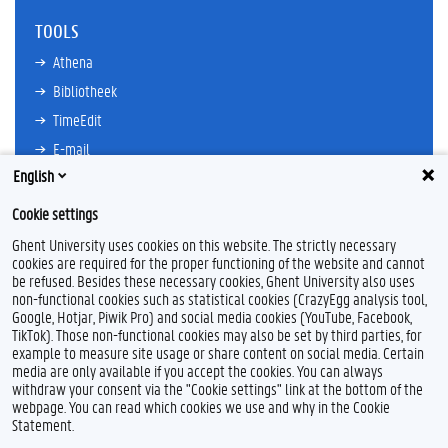
TOOLS
Athena
Bibliotheek
TimeEdit
E-mail
English
Ufora
Oasis
Cookie settings
Research Explorer
Ghent University uses cookies on this website. The strictly necessary
cookies are required for the proper functioning of the website and cannot
be refused. Besides these necessary cookies, Ghent University also uses
non-functional cookies such as statistical cookies (CrazyEgg analysis tool,
F
L
Y
I
Google, Hotjar, Piwik Pro) and social media cookies (YouTube, Facebook,
a
i
o
n
TikTok). Those non-functional cookies may also be set by third parties, for
c
n
u
s
example to measure site usage or share content on social media. Certain
e
k
T
t
Feedback
media are only available if you accept the cookies. You can always
b
e
u
a
withdraw your consent via the "Cookie settings" link at the bottom of the
Privacy
o
d
b
g
webpage. You can read which cookies we use and why in the Cookie
Disclaimer
o
I
e
r
Statement.
k
n
a
Cookieverklaring