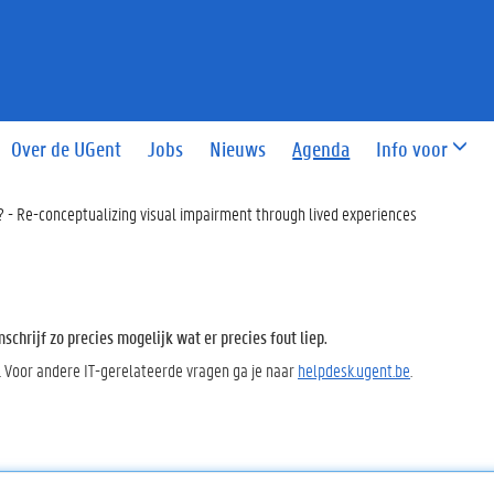
Over de UGent
Jobs
Nieuws
Agenda
Info voor
 - Re-conceptualizing visual impairment through lived experiences
chrijf zo precies mogelijk wat er precies fout liep.
. Voor andere IT-gerelateerde vragen ga je naar
helpdesk.ugent.be
.