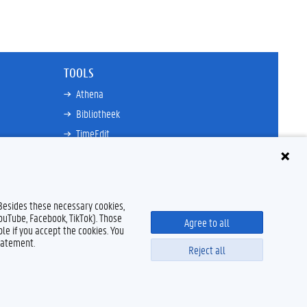
TOOLS
Athena
Bibliotheek
TimeEdit
n
E-mail
Ufora
Oasis
 Besides these necessary cookies,
Research Explorer
YouTube, Facebook, TikTok). Those
Agree to all
le if you accept the cookies. You
tatement.
Reject all
claimer
Cookieverklaring
Toegankelijkheid
© 2026 Universiteit Gent