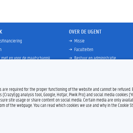
K
OVER DE UGENT
sfinanciering
Missie
n
Faculteiten
 met en voor de maatschappij
Bestuur en administratie
happen Globale Zuiden
Campussen en wetenschapsparke
ties
Interne bewakingsdienst
Meer links
es are required for the proper functioning of the website and cannot be refused.
s (CrazyEgg analysis tool, Google, Hotjar, Piwik Pro) and social media cookies (
sure site usage or share content on social media. Certain media are only availab
ttom of the webpage. You can read which cookies we use and why in the Cookie S
Feedback
Privacy
Dis