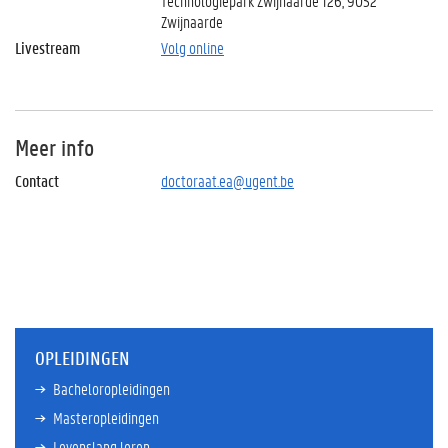
Technologiepark Zwijnaarde 126, 9052
Zwijnaarde
Livestream
Volg online
Meer info
Contact
doctoraat.ea@ugent.be
OPLEIDINGEN
Bacheloropleidingen
Masteropleidingen
Levenslang leren