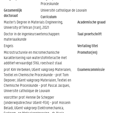
Proceskunde
Gezamenlijk
Université catholique de Louvain
doctoraat
Curriculum
Master's Degree in Materials Engineering,
Academische graad
University of Tehran (Iran), 2021
Doctor in de ingenieurswetenschappen:
Taal proefschrift
materiaalkunde
Engels
Vertaling titel
Microstructurele en micromechanische
Promotor(en)
karakterisering van waterstofinteractie met
additief vervaardigd 316L roestvast staal
prof. Kim Verbeken, UGent vakgroep Materialen,
Examencommissie
Textiel en Chemische Proceskunde - prof. Tom
Depover, UGent vakgroep Materialen, Textiel en
Chemische Proceskunde - prof. Pascal Jacques,
Université catholique de Louvain
voorzitter prof. Hennie De Schepper
(onderwijsdirecteur UGent-FEA) - prof. Hossein
Beladi, UGent vakgroep Elektromechanica,
Systeem- en Metaalengineering - dr. Nuria