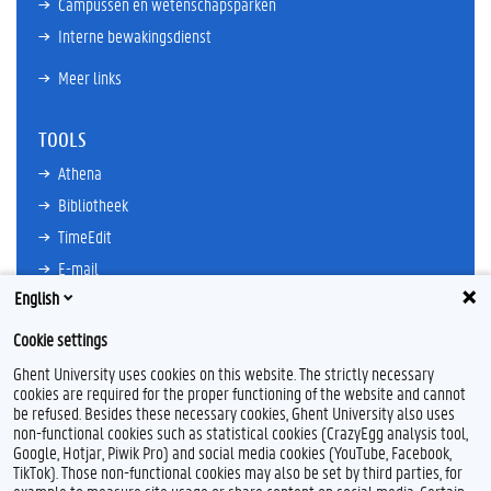
Campussen en wetenschapsparken
Interne bewakingsdienst
Meer links
TOOLS
Athena
Bibliotheek
TimeEdit
E-mail
English
Ufora
Oasis
Cookie settings
Research Explorer
Ghent University uses cookies on this website. The strictly necessary
cookies are required for the proper functioning of the website and cannot
be refused. Besides these necessary cookies, Ghent University also uses
non-functional cookies such as statistical cookies (CrazyEgg analysis tool,
F
L
Y
I
Google, Hotjar, Piwik Pro) and social media cookies (YouTube, Facebook,
a
i
o
n
TikTok). Those non-functional cookies may also be set by third parties, for
c
n
u
s