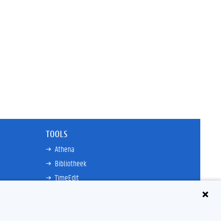
TOOLS
Athena
Bibliotheek
TimeEdit
n
E-mail
Ufora
Oasis