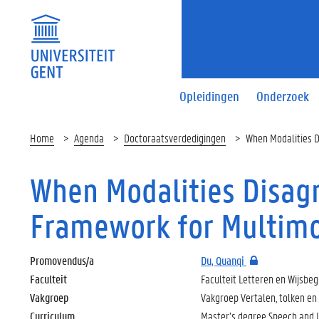
Opleidingen
Onderzoek
Home
Agenda
Doctoraatsverdedigingen
When Modalities D
When Modalities Disagr
Framework for Multimo
Promovendus/a
Du, Quanqi
Faculteit
Faculteit Letteren en Wijsbe
Vakgroep
Vakgroep Vertalen, tolken e
Curriculum
Master’s degree Speech and L