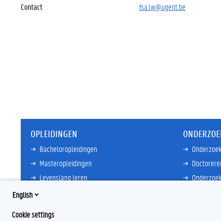
Contact
fsa.lw@ugent.be
OPLEIDINGEN
ONDERZOE
Bacheloropleidingen
Onderzoek
Masteropleidingen
Doctorere
Levenslang leren
Onderzoek
Partnersc
English
Meer links
Core Facili
Cookie settings