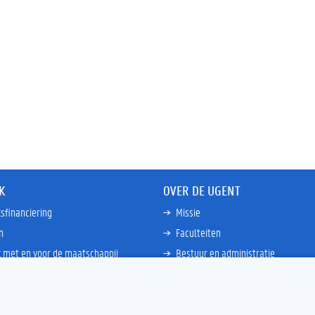
K
OVER DE UGENT
sfinanciering
Missie
n
Faculteiten
 met en voor de maatschappij
Bestuur en administratie
happen Globale Zuiden
Campussen en wetenschapsparke
ties
Interne bewakingsdienst