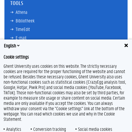
TOOLS
Athena
Bibliotheek
TimeEdit
E-mail
English
Ufora
Oasis
Cookie settings
Research Explorer
Ghent University uses cookies on this website. The strictly necessary
cookies are required for the proper functioning of the website and cannot
be refused. Besides these necessary cookies, Ghent University also uses
non-functional cookies such as statistical cookies (CrazyEgg analysis tool,
F
L
Y
I
Google, Hotjar, Piwik Pro) and social media cookies (YouTube, Facebook,
a
i
o
n
TikTok). Those non-functional cookies may also be set by third parties, for
c
n
u
s
example to measure site usage or share content on social media. Certain
e
k
T
t
Feedback
media are only available if you accept the cookies. You can always
b
e
u
a
withdraw your consent via the "Cookie settings" link at the bottom of the
Privacy
o
d
b
g
webpage. You can read which cookies we use and why in the Cookie
Disclaimer
o
I
e
r
Statement.
k
n
a
Cookieverklaring
m
Analytics
Conversion tracking
Social media cookies
Toegankelijkheid