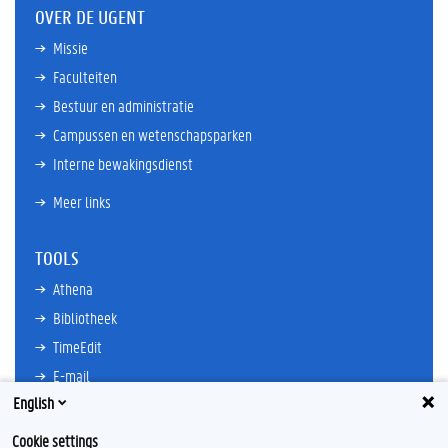
OVER DE UGENT
Missie
Faculteiten
Bestuur en administratie
Campussen en wetenschapsparken
Interne bewakingsdienst
Meer links
TOOLS
Athena
Bibliotheek
TimeEdit
E-mail
English
Ufora
Oasis
Cookie settings