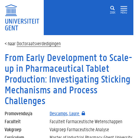
ZOEK
MENU
Doctoraatsverdedigingen
From Early Development to Scale-
up in Pharmaceutical Tablet
Production: Investigating Sticking
Mechanisms and Process
Challenges
Promovendus/a
Descamps, Laure
Faculteit
Faculteit Farmaceutische Wetenschappen
Vakgroep
Vakgroep Farmaceutische Analyse
Curriculum
Master of Industrial Pharmacy, Ghent University