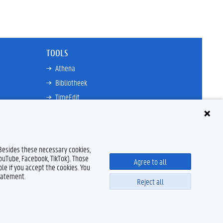
TOOLS
Athena
Bibliotheek
TimeEdit
n
E-mail
Ufora
Oasis
 Besides these necessary cookies,
Research Explorer
YouTube, Facebook, TikTok). Those
Agree to all
le if you accept the cookies. You
tatement.
Reject all
claimer
Cookieverklaring
Toegankelijkheid
© 2026 Universiteit Gent