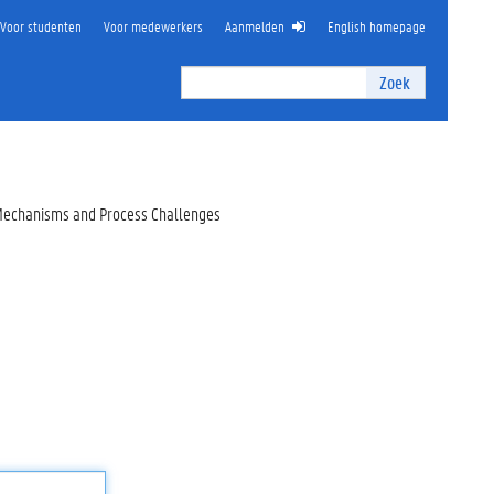
Voor studenten
Voor medewerkers
Aanmelden
English homepage
Zoek
Zoek
I
n
t
e
r
g Mechanisms and Process Challenges
n
z
o
e
k
e
n