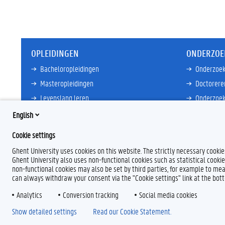
OPLEIDINGEN
ONDERZOE
Bacheloropleidingen
Onderzoek
Masteropleidingen
Doctorere
Levenslang leren
Onderzoek
Partnersc
English
Meer links
Core Facili
Cookie settings
Meer links
Ghent University uses cookies on this website. The strictly necessary cooki
Ghent University also uses non-functional cookies such as statistical cookie
non-functional cookies may also be set by third parties, for example to mea
can always withdraw your consent via the "Cookie settings" link at the bo
Analytics
F
Conversion tracking
L
Y
I
Social media cookies
a
i
o
n
Show detailed settings
Read our Cookie Statement.
c
n
u
s
e
k
T
t