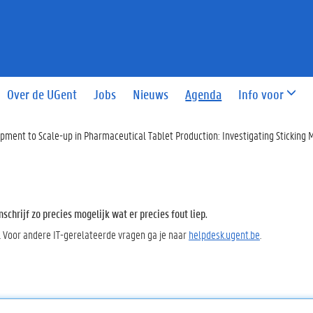
Over de UGent
Jobs
Nieuws
Agenda
Info voor
pment to Scale-up in Pharmaceutical Tablet Production: Investigating Stickin
chrijf zo precies mogelijk wat er precies fout liep.
. Voor andere IT-gerelateerde vragen ga je naar
helpdesk.ugent.be
.