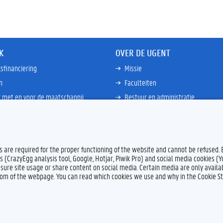
K
OVER DE UGENT
sfinanciering
Missie
n
Faculteiten
 met en voor de maatschappij
Bestuur en administratie
happen Globale Zuiden
Campussen en wetenschapsparke
ties
Interne bewakingsdienst
Meer links
es are required for the proper functioning of the website and cannot be refused.
s (CrazyEgg analysis tool, Google, Hotjar, Piwik Pro) and social media cookies (
sure site usage or share content on social media. Certain media are only availab
ttom of the webpage. You can read which cookies we use and why in the Cookie S
Feedback
Privacy
Dis