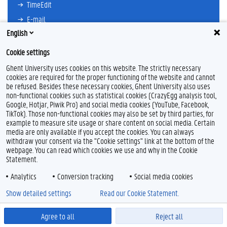
TimeEdit
E-mail
English
Ufora
Oasis
Cookie settings
Research Explorer
Ghent University uses cookies on this website. The strictly necessary
cookies are required for the proper functioning of the website and cannot
be refused. Besides these necessary cookies, Ghent University also uses
non-functional cookies such as statistical cookies (CrazyEgg analysis tool,
F
L
Y
I
Google, Hotjar, Piwik Pro) and social media cookies (YouTube, Facebook,
a
i
o
n
TikTok). Those non-functional cookies may also be set by third parties, for
c
n
u
s
example to measure site usage or share content on social media. Certain
e
k
T
t
Feedback
media are only available if you accept the cookies. You can always
b
e
u
a
withdraw your consent via the "Cookie settings" link at the bottom of the
Privacy
o
d
b
g
webpage. You can read which cookies we use and why in the Cookie
Disclaimer
o
I
e
r
Statement.
k
n
a
Cookieverklaring
m
Analytics
Conversion tracking
Social media cookies
Toegankelijkheid
Show detailed settings
Read our Cookie Statement.
© 2026 Universiteit Gent
Agree to all
Reject all