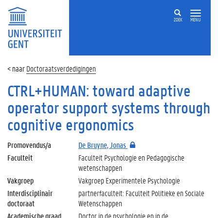
ZOEK
MENU
Doctoraatsverdedigingen
CTRL+HUMAN: toward adaptive
operator support systems through
cognitive ergonomics
Promovendus/a
De Bruyne, Jonas
Faculteit
Faculteit Psychologie en Pedagogische
wetenschappen
Vakgroep
Vakgroep Experimentele Psychologie
Interdisciplinair
partnerfaculteit: Faculteit Politieke en Sociale
doctoraat
Wetenschappen
Academische graad
Doctor in de psychologie en in de