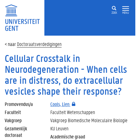
ZOEK
MENU
Doctoraatsverdedigingen
Cellular Crosstalk in
Neurodegeneration - When cells
are in distress, do extracellular
vesicles shape their response?
Promovendus/a
Cools, Lien
Faculteit
Faculteit Wetenschappen
Vakgroep
Vakgroep Biomedische Moleculaire Biologie
Gezamenlijk
KU Leuven
doctoraat
Academische graad