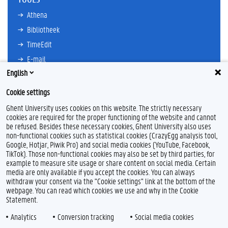
Athena
Bibliotheek
TimeEdit
E-mail
English
Ufora
Oasis
Cookie settings
Research Explorer
Ghent University uses cookies on this website. The strictly necessary
cookies are required for the proper functioning of the website and cannot
be refused. Besides these necessary cookies, Ghent University also uses
non-functional cookies such as statistical cookies (CrazyEgg analysis tool,
F
L
Y
I
Google, Hotjar, Piwik Pro) and social media cookies (YouTube, Facebook,
a
i
o
n
TikTok). Those non-functional cookies may also be set by third parties, for
c
n
u
s
example to measure site usage or share content on social media. Certain
e
k
T
t
Feedback
media are only available if you accept the cookies. You can always
b
e
u
a
withdraw your consent via the "Cookie settings" link at the bottom of the
Privacy
o
d
b
g
webpage. You can read which cookies we use and why in the Cookie
Disclaimer
o
I
e
r
Statement.
k
n
a
Cookieverklaring
m
Analytics
Conversion tracking
Social media cookies
Toegankelijkheid