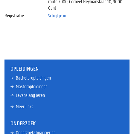
route 7000, Corneel Heymanslaan 10, 9000
Gent
Registratie
Schrijf je in
OPLEIDINGEN
Bacheloropleidingen
Masteropleidingen
Levenslang leren
Meer links
ONDERZOEK
Onderzoeksfinanciering