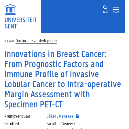
ZOEK
MENU
Doctoraatsverdedigingen
Innovations in Breast Cancer:
From Prognostic Factors and
Immune Profile of Invasive
Lobular Cancer to Intra-operative
Margin Assessment with
Specimen PET-CT
Promovendus/a
Göker , Menekse
Faculteit
Faculteit Geneeskunde en