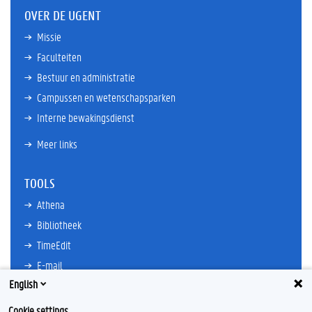
OVER DE UGENT
Missie
Faculteiten
Bestuur en administratie
Campussen en wetenschapsparken
Interne bewakingsdienst
Meer links
TOOLS
Athena
Bibliotheek
TimeEdit
E-mail
English
Ufora
Oasis
Cookie settings