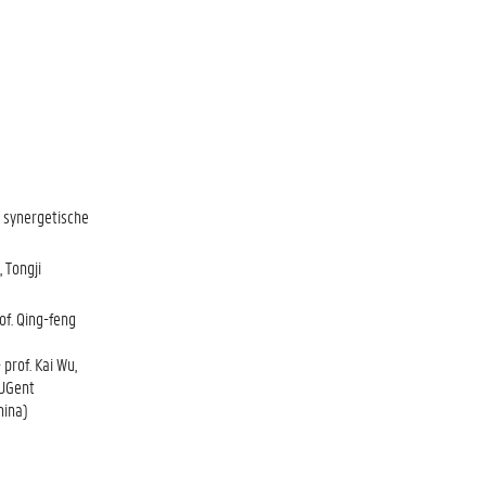
e synergetische
 Tongji
of. Qing-feng
prof. Kai Wu,
 UGent
hina)