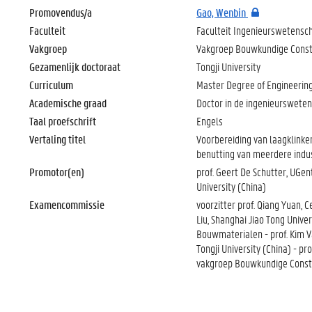
Promovendus/a
Gao, Wenbin
Faculteit
Faculteit Ingenieurswetensc
Vakgroep
Vakgroep Bouwkundige Const
Gezamenlijk doctoraat
Tongji University
Curriculum
Master Degree of Engineering
Academische graad
Doctor in de ingenieurswet
Taal proefschrift
Engels
Vertaling titel
Voorbereiding van laagklinke
benutting van meerdere indu
Promotor(en)
prof. Geert De Schutter, UGe
University (China)
Examencommissie
voorzitter prof. Qiang Yuan, C
Liu, Shanghai Jiao Tong Unive
Bouwmaterialen - prof. Kim V
Tongji University (China) - pr
vakgroep Bouwkundige Constru