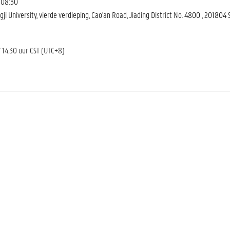
 08:30
ji University, vierde verdieping, Cao'an Road, Jiading District No. 4800 , 201804
/ 14.30 uur CST (UTC+8)