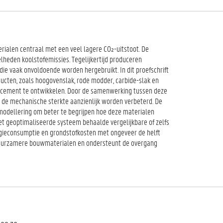
ialen centraal met een veel lagere CO₂-uitstoot. De
lheden koolstofemissies. Tegelijkertijd produceren
die vaak onvoldoende worden hergebruikt. In dit proefschrift
ucten, zoals hoogovenslak, rode modder, carbide-slak en
 cement te ontwikkelen. Door de samenwerking tussen deze
 de mechanische sterkte aanzienlijk worden verbeterd. De
dellering om beter te begrijpen hoe deze materialen
et geoptimaliseerde systeem behaalde vergelijkbare of zelfs
ergieconsumptie en grondstofkosten met ongeveer de helft
 duurzamere bouwmaterialen en ondersteunt de overgang