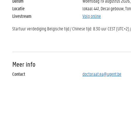
Datum
Woensdag 19 augustus 2026,
Locatie
lokaal 441, Decai gebouw, Tong
Livestream
Volg online
Startuur verdediging Belgische tijd / Chinese tijd: 8.30 uur CEST (UTC+2) 
Meer info
Contact
doctoraat.ea@ugent.be