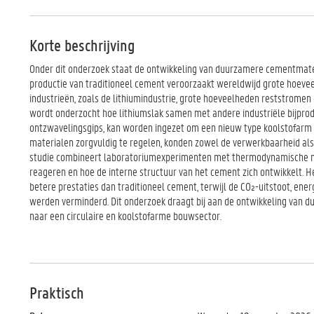
Korte beschrijving
Onder dit onderzoek staat de ontwikkeling van duurzamere cementmater
productie van traditioneel cement veroorzaakt wereldwijd grote hoevee
industrieën, zoals de lithiumindustrie, grote hoeveelheden reststromen 
wordt onderzocht hoe lithiumslak samen met andere industriële bijprod
ontzwavelingsgips, kan worden ingezet om een nieuw type koolstofarm
materialen zorgvuldig te regelen, konden zowel de verwerkbaarheid als
studie combineert laboratoriumexperimenten met thermodynamische mo
reageren en hoe de interne structuur van het cement zich ontwikkelt. H
betere prestaties dan traditioneel cement, terwijl de CO₂-uitstoot, en
werden verminderd. Dit onderzoek draagt bij aan de ontwikkeling van
naar een circulaire en koolstofarme bouwsector.
Praktisch