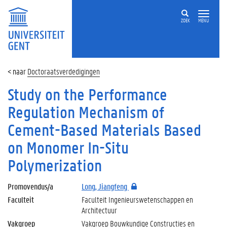
ZOEK
MENU
Doctoraatsverdedigingen
Study on the Performance
Regulation Mechanism of
Cement-Based Materials Based
on Monomer In-Situ
Polymerization
Promovendus/a
Long, Jiangfeng
Faculteit
Faculteit Ingenieurswetenschappen en
Architectuur
Vakgroep
Vakgroep Bouwkundige Constructies en