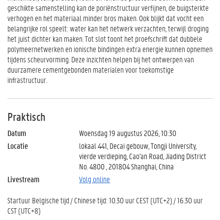
geschikte samenstelling kan de poriënstructuur verfijnen, de buigsterkte
verhogen en het materiaal minder bros maken. Ook blijkt dat vocht een
belangrijke rol speelt: water kan het netwerk verzachten, terwijl droging
het juist dichter kan maken. Tot slot toont het proefschrift dat dubbele
polymeernetwerken en ionische bindingen extra energie kunnen opnemen
tijdens scheurvorming. Deze inzichten helpen bij het ontwerpen van
duurzamere cementgebonden materialen voor toekomstige
infrastructuur.
Praktisch
Datum
Woensdag 19 augustus 2026, 10:30
Locatie
lokaal 441, Decai gebouw, Tongji University,
vierde verdieping, Cao'an Road, Jiading District
No. 4800 , 201804 Shanghai, China
Livestream
Volg online
Startuur Belgische tijd / Chinese tijd: 10.30 uur CEST (UTC+2) / 16.30 uur
CST (UTC+8)