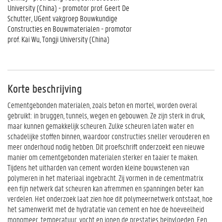
University (China) - promotor prof. Geert De
Schutter, UGent vakgroep Bouwkundige
Constructies en Bouwmaterialen - promotor
prof. Kai Wu, Tongji University (China)
Korte beschrijving
Cementgebonden materialen, zoals beton en mortel, worden overal
gebruikt: in bruggen, tunnels, wegen en gebouwen. Ze zijn sterk in druk,
maar kunnen gemakkelijk scheuren. Zulke scheuren laten water en
schadelijke stoffen binnen, waardoor constructies sneller verouderen en
meer onderhoud nodig hebben. Dit proefschrift onderzoekt een nieuwe
manier om cementgebonden materialen sterker en taaier te maken.
Tijdens het uitharden van cement worden kleine bouwstenen van
polymeren in het materiaal ingebracht. Zij vormen in de cementmatrix
een fijn netwerk dat scheuren kan afremmen en spanningen beter kan
verdelen. Het onderzoek laat zien hoe dit polymeernetwerk ontstaat, hoe
het samenwerkt met de hydratatie van cement en hoe de hoeveelheid
monomeer, temperatuur, vocht en ionen de prestaties beïnvloeden. Een