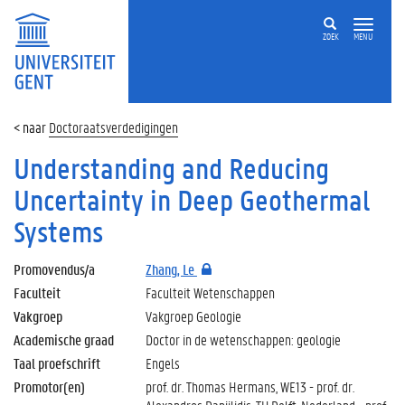
ZOEK
MENU
Doctoraatsverdedigingen
Understanding and Reducing
Uncertainty in Deep Geothermal
Systems
Promovendus/a
Zhang, Le
Faculteit
Faculteit Wetenschappen
Vakgroep
Vakgroep Geologie
Academische graad
Doctor in de wetenschappen: geologie
Taal proefschrift
Engels
Promotor(en)
prof. dr. Thomas Hermans, WE13 - prof. dr.