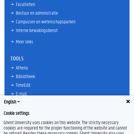
Faculteiten
Bestuur en administratie
Campussen en wetenschapsparken
Interne bewakingsdienst
Meer links
TOOLS
Athena
Bibliotheek
TimeEdit
E-mail
English
Ufora
Oasis
Cookie settings
Research Explorer
Ghent University uses cookies on this website. The strictly necessary
cookies are required for the proper functioning of the website and cannot
be refused. Besides these necessary cookies, Ghent University also uses