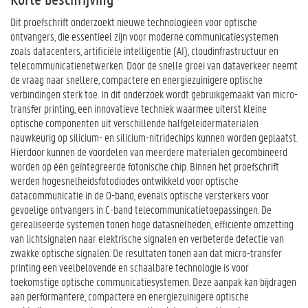
Dit proefschrift onderzoekt nieuwe technologieën voor optische
ontvangers, die essentieel zijn voor moderne communicatiesystemen
zoals datacenters, artificiële intelligentie (AI), cloudinfrastructuur en
telecommunicatienetwerken. Door de snelle groei van dataverkeer neemt
de vraag naar snellere, compactere en energiezuinigere optische
verbindingen sterk toe. In dit onderzoek wordt gebruikgemaakt van micro-
transfer printing, een innovatieve techniek waarmee uiterst kleine
optische componenten uit verschillende halfgeleidermaterialen
nauwkeurig op silicium- en silicium-nitridechips kunnen worden geplaatst.
Hierdoor kunnen de voordelen van meerdere materialen gecombineerd
worden op één geïntegreerde fotonische chip. Binnen het proefschrift
werden hogesnelheidsfotodiodes ontwikkeld voor optische
datacommunicatie in de O-band, evenals optische versterkers voor
gevoelige ontvangers in C-band telecommunicatietoepassingen. De
gerealiseerde systemen tonen hoge datasnelheden, efficiënte omzetting
van lichtsignalen naar elektrische signalen en verbeterde detectie van
zwakke optische signalen. De resultaten tonen aan dat micro-transfer
printing een veelbelovende en schaalbare technologie is voor
toekomstige optische communicatiesystemen. Deze aanpak kan bijdragen
aan performantere, compactere en energiezuinigere optische