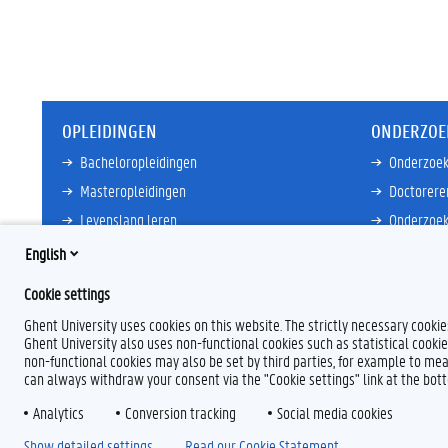
OPLEIDINGEN
ONDERZOE
Bacheloropleidingen
Onderzoek
Masteropleidingen
Doctorere
Levenslang leren
Onderzoek
Partnersc
English
Meer links
Core Facili
Cookie settings
Meer links
Ghent University uses cookies on this website. The strictly necessary cooki
Ghent University also uses non-functional cookies such as statistical cookie
non-functional cookies may also be set by third parties, for example to mea
can always withdraw your consent via the "Cookie settings" link at the bo
Analytics
F
Conversion tracking
L
Y
I
Social media cookies
a
i
o
n
Show detailed settings
Read our Cookie Statement.
c
n
u
s