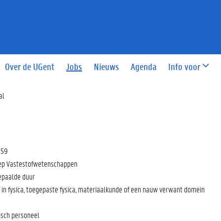
Over de UGent
Jobs
Nieuws
Agenda
Info voor
al
:59
ep Vastestofwetenschappen
epaalde duur
in fysica, toegepaste fysica, materiaalkunde of een nauw verwant domein
isch personeel