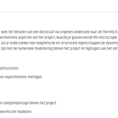
doel het behalen van een doctoraat via origineel onderzoek naar de thermisc
perimentele aspecten van het project, waarbij je geavanceerde NV-microscopie
j zul je onderzoeken hoe magnetische en structurele eigenschappen de dynami
ijn met de numerieke modellering binnen het project en bijdragen aan het on
nostructuren.
voor experimentele metingen.
n samplefabricage binnen het project.
theoretische modellen.