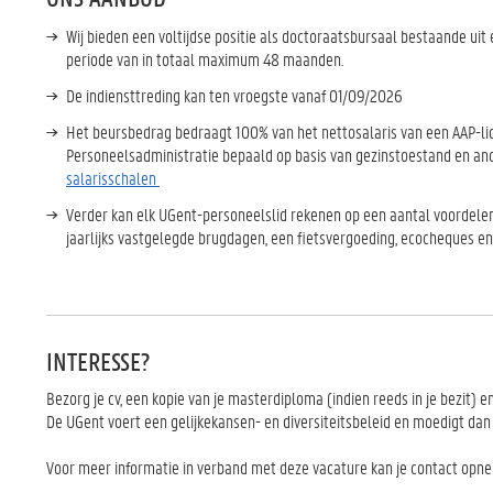
Wij bieden een voltijdse positie als doctoraatsbursaal bestaande uit 
periode van in totaal maximum 48 maanden.
De indiensttreding kan ten vroegste vanaf 01/09/2026
Het beursbedrag bedraagt 100% van het nettosalaris van een AAP-li
Personeelsadministratie bepaald op basis van gezinstoestand en anci
salarisschalen
Verder kan elk UGent-personeelslid rekenen op een aantal voordele
jaarlijks vastgelegde brugdagen, een fietsvergoeding, ecocheques en
INTERESSE?
Bezorg je cv, een kopie van je masterdiploma (indien reeds in je bezit) 
De UGent voert een gelijkekansen- en diversiteitsbeleid en moedigt dan 
Voor meer informatie in verband met deze vacature kan je contact opne