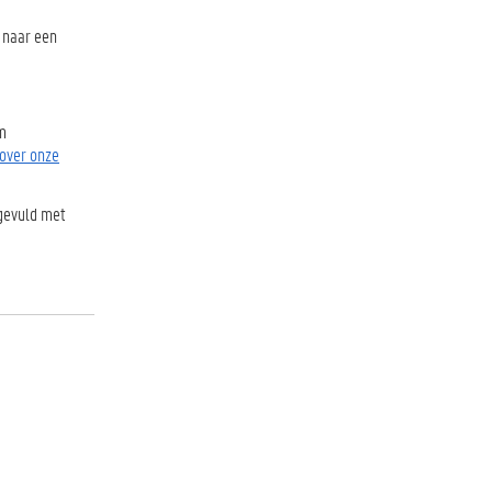
t naar een
am
 over onze
ngevuld met