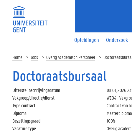
Opleidingen
Onderzoek
Home
Jobs
Overig Academisch Personeel
Doctoraatsbursa
Doctoraatsbursaal
Uiterste inschrijvingsdatum
Jul 01, 2026 23
Vakgroep/directie/dienst
WE04 - Vakgro
Type contract
Contract van b
Diploma
Masterdiploma 
Bezettingsgraad
100%
Vacature type
Overig academ