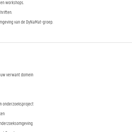
s en workshops.
hriften.
ksomgeving van de DyNaMat-groep.
 nauw verwant domein
en onderzoeksproject
eken
e onderzoeksomgeving