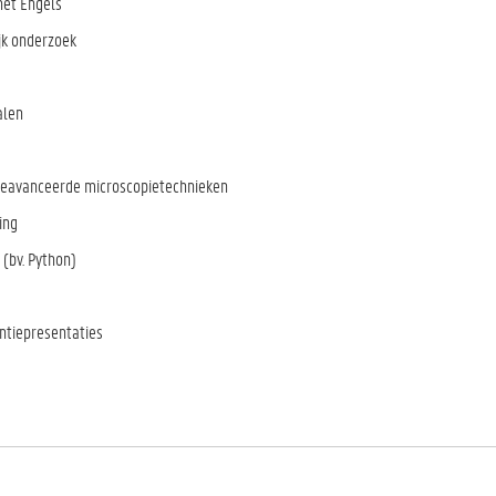
het Engels
ijk onderzoek
alen
 geavanceerde microscopietechnieken
ving
(bv. Python)
entiepresentaties