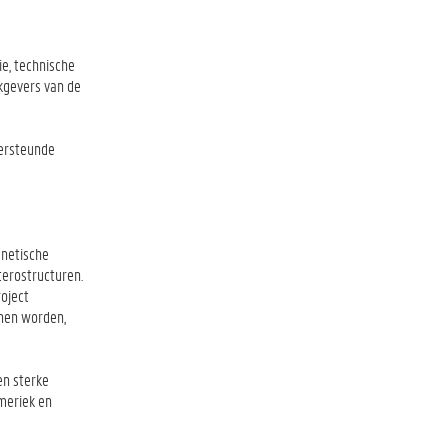
ie, technische
rkgevers van de
dersteunde
gnetische
terostructuren.
oject
nen worden,
en sterke
meriek en