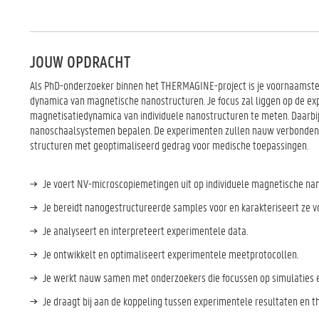
JOUW OPDRACHT
Als PhD-onderzoeker binnen het THERMAGINE-project is je voornaamste 
dynamica van magnetische nanostructuren. Je focus zal liggen op de ex
magnetisatiedynamica van individuele nanostructuren te meten. Daarbi
nanoschaalsystemen bepalen. De experimenten zullen nauw verbonden z
structuren met geoptimaliseerd gedrag voor medische toepassingen.
Je voert NV-microscopiemetingen uit op individuele magnetische na
Je bereidt nanogestructureerde samples voor en karakteriseert ze 
Je analyseert en interpreteert experimentele data.
Je ontwikkelt en optimaliseert experimentele meetprotocollen.
Je werkt nauw samen met onderzoekers die focussen op simulaties e
Je draagt bij aan de koppeling tussen experimentele resultaten en 