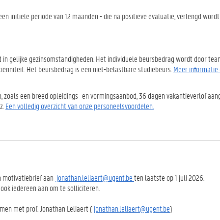
een initiële periode van 12 maanden - die na positieve evaluatie, verlengd word
d in gelijke gezinsomstandigheden. Het individuele beursbedrag wordt door te
ënniteit. Het beursbedrag is een niet-belastbare studiebeurs.
Meer informatie
n, zoals een breed opleidings- en vormingsaanbod, 36 dagen vakantieverlof aa
z.
Een volledig overzicht van onze personeelsvoordelen.
en motivatiebrief aan
jonathan.leliaert@ugent.be
ten laatste op 1 juli 2026.
ook iedereen aan om te solliciteren.
men met prof. Jonathan Leliaert (
jonathan.leliaert@ugent.be
)