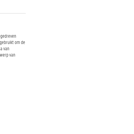
h gedreven
 gebruikt om de
ca van
twerp van