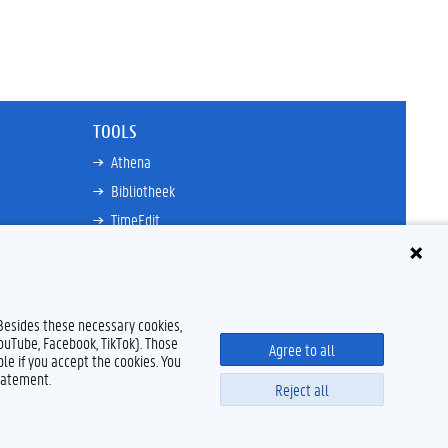
TOOLS
Athena
Bibliotheek
TimeEdit
n
E-mail
Ufora
Oasis
 Besides these necessary cookies,
Research Explorer
YouTube, Facebook, TikTok). Those
Agree to all
le if you accept the cookies. You
tatement.
Reject all
claimer
Cookieverklaring
Toegankelijkheid
© 2026 Universiteit Gent