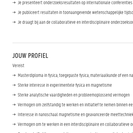
Je presenteert onderzoeksresultaten op internationale conferentie
Je publiceert resultaten in toonaangevende wetenschappelijke tijdsc
Je draagt bij aan de collaboratieve en interdisciplinaire onderzoe
JOUW PROFIEL
Vereist
Masterdiploma in fysica, toegepaste fysica, materiaalkunde of een
Sterke interesse in experimentele fysica en magnetisme
Sterke analytische vaardigheden en probleemoplossend vermogen
Vermogen om zelfstandig te werken en initiatief te nemen binnen e
Interesse in nanoschaal magnetisme en geavanceerde meettechni
Vermogen om te werken in een interdisciplinaire en collaboratiev