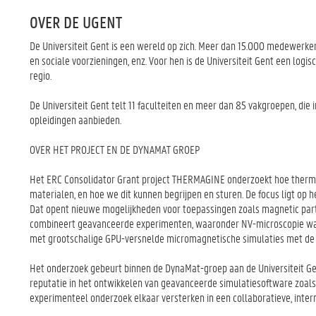
OVER DE UGENT
De Universiteit Gent is een wereld op zich. Meer dan 15.000 medewerkers
en sociale voorzieningen, enz. Voor hen is de Universiteit Gent een log
regio.
De Universiteit Gent telt 11 faculteiten en meer dan 85 vakgroepen, di
opleidingen aanbieden.
OVER HET PROJECT EN DE DYNAMAT GROEP
Het ERC Consolidator Grant project THERMAGINE onderzoekt hoe thermi
materialen, en hoe we dit kunnen begrijpen en sturen. De focus ligt op
Dat opent nieuwe mogelijkheden voor toepassingen zoals magnetic part
combineert geavanceerde experimenten, waaronder NV-microscopie wa
met grootschalige GPU-versnelde micromagnetische simulaties met de 
Het onderzoek gebeurt binnen de DynaMat-groep aan de Universiteit Ge
reputatie in het ontwikkelen van geavanceerde simulatiesoftware zoal
experimenteel onderzoek elkaar versterken in een collaboratieve, interna