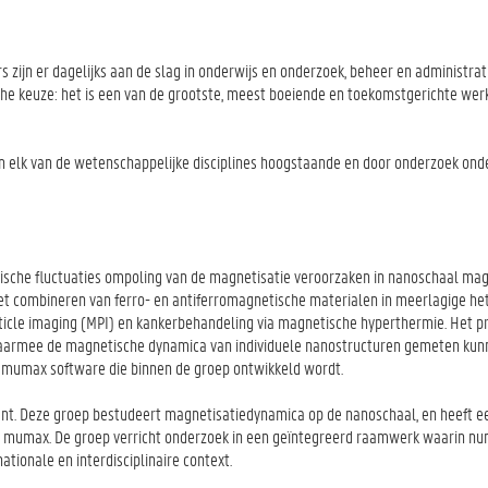
 zijn er dagelijks aan de slag in onderwijs en onderzoek, beheer en administrat
ische keuze: het is een van de grootste, meest boeiende en toekomstgerichte we
e in elk van de wetenschappelijke disciplines hoogstaande en door onderzoek on
sche fluctuaties ompoling van de magnetisatie veroorzaken in nanoschaal ma
 het combineren van ferro- en antiferromagnetische materialen in meerlagige he
icle imaging (MPI) en kankerbehandeling via magnetische hyperthermie. Het pr
armee de magnetische dynamica van individuele nanostructuren gemeten kun
mumax software die binnen de groep ontwikkeld wordt.
nt. Deze groep bestudeert magnetisatiedynamica op de nanoschaal, en heeft e
s mumax. De groep verricht onderzoek in een geïntegreerd raamwerk waarin nu
tionale en interdisciplinaire context.