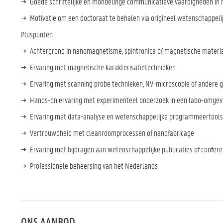
Goede schriftelijke en mondelinge communicatieve vaardigheden in 
Motivatie om een doctoraat te behalen via origineel wetenschappel
Pluspunten
Achtergrond in nanomagnetisme, spintronica of magnetische materi
Ervaring met magnetische karakterisatietechnieken
Ervaring met scanning probe technieken, NV-microscopie of andere
Hands-on ervaring met experimenteel onderzoek in een labo-omge
Ervaring met data-analyse en wetenschappelijke programmeertools 
Vertrouwdheid met cleanroomprocessen of nanofabricage
Ervaring met bijdragen aan wetenschappelijke publicaties of confer
Professionele beheersing van het Nederlands
ONS AANBOD