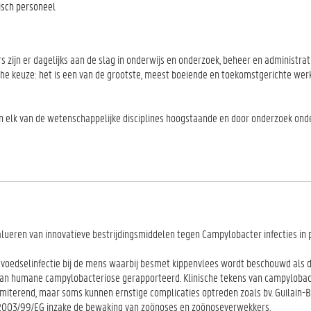
isch personeel
 zijn er dagelijks aan de slag in onderwijs en onderzoek, beheer en administrat
ische keuze: het is een van de grootste, meest boeiende en toekomstgerichte we
e in elk van de wetenschappelijke disciplines hoogstaande en door onderzoek on
alueren van innovatieve bestrijdingsmiddelen tegen Campylobacter infecties in
 voedselinfectie bij de mens waarbij besmet kippenvlees wordt beschouwd als d
 van humane campylobacteriose gerapporteerd. Klinische tekens van campylobact
flimiterend, maar soms kunnen ernstige complicaties optreden zoals bv. Guilain-
n 2003/99/EG inzake de bewaking van zoönoses en zoönoseverwekkers.