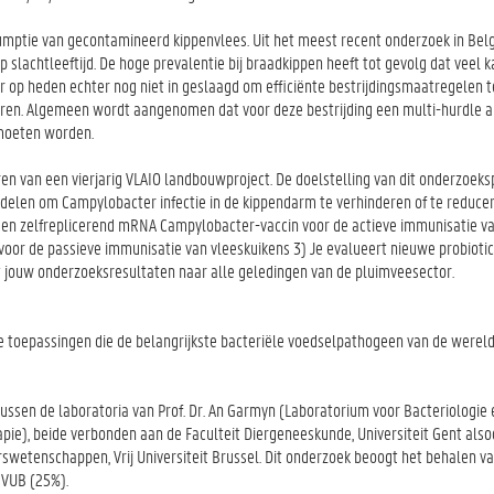
umptie van gecontamineerd kippenvlees. Uit het meest recent onderzoek in Belgi
achtleeftijd. De hoge prevalentie bij braadkippen heeft tot gevolg dat veel 
 op heden echter nog niet in geslaagd om efficiënte bestrijdingsmaatregelen 
ceren. Algemeen wordt aangenomen dat voor deze bestrijding een multi-hurdle 
 moeten worden.
 van een vierjarig VLAIO landbouwproject. De doelstelling van dit onderzoeksp
delen om Campylobacter infectie in de kippendarm te verhinderen of te reducere
t een zelfreplicerend mRNA Campylobacter-vaccin voor de actieve immunisatie v
voor de passieve immunisatie van vleeskuikens 3) Je evalueert nieuwe probioti
t jouw onderzoeksresultaten naar alle geledingen van de pluimveesector.
re toepassingen die de belangrijkste bacteriële voedselpathogeen van de wereld
tussen de laboratoria van Prof. Dr. An Garmyn (Laboratorium voor Bacteriologie
pie), beide verbonden aan de Faculteit Diergeneeskunde, Universiteit Gent alsoo
wetenschappen, Vrij Universiteit Brussel. Dit onderzoek beoogt het behalen v
 VUB (25%).