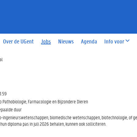
Over de UGent
Jobs
Nieuws
Agenda
Info voor
al
3:59
p Pathobiologie, Farmacologie en Bijzondere Dieren
epaalde duur
io-ingenieurswetenschappen, biomedische wetenschappen, biotechnologie, of gel
hun diploma pas in juli 2026 behalen, kunnen ook solliciteren.