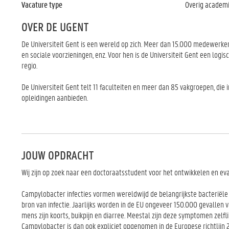
Vacature type
Overig academ
OVER DE UGENT
De Universiteit Gent is een wereld op zich. Meer dan 15.000 medewerkers
en sociale voorzieningen, enz. Voor hen is de Universiteit Gent een log
regio.
De Universiteit Gent telt 11 faculteiten en meer dan 85 vakgroepen, di
opleidingen aanbieden.
JOUW OPDRACHT
Wij zijn op zoek naar een doctoraatsstudent voor het ontwikkelen en ev
Campylobacter infecties vormen wereldwijd de belangrijkste bacteriële
bron van infectie. Jaarlijks worden in de EU ongeveer 150.000 gevallen
mens zijn koorts, buikpijn en diarree. Meestal zijn deze symptomen zel
Campylobacter is dan ook expliciet opgenomen in de Europese richtlij