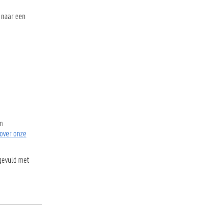
t naar een
am
 over onze
ngevuld met