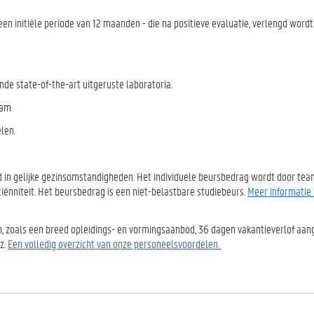
een initiële periode van 12 maanden - die na positieve evaluatie, verlengd word
ende state-of-the-art uitgeruste laboratoria.
eam.
elen.
d in gelijke gezinsomstandigheden. Het individuele beursbedrag wordt door te
ënniteit. Het beursbedrag is een niet-belastbare studiebeurs.
Meer informatie
n, zoals een breed opleidings- en vormingsaanbod, 36 dagen vakantieverlof aa
z.
Een volledig overzicht van onze personeelsvoordelen.