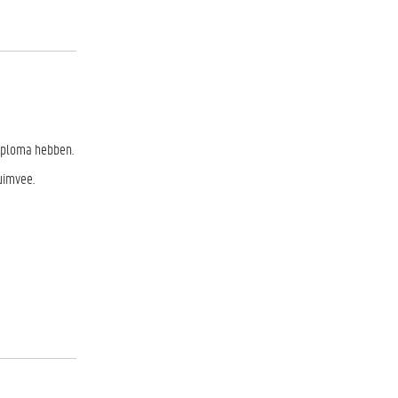
-diploma hebben.
luimvee.