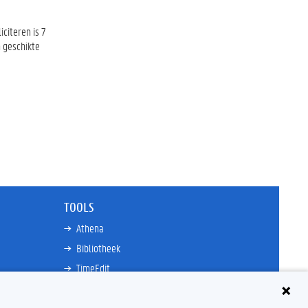
citeren is 7
n geschikte
TOOLS
Athena
Bibliotheek
TimeEdit
n
E-mail
Ufora