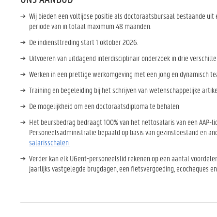
Wij bieden een voltijdse positie als doctoraatsbursaal bestaande uit 
periode van in totaal maximum 48 maanden.
De indiensttreding start 1 oktober 2026.
Uitvoeren van uitdagend interdisciplinair onderzoek in drie verschill
Werken in een prettige werkomgeving met een jong en dynamisch t
Training en begeleiding bij het schrijven van wetenschappelijke artik
De mogelijkheid om een doctoraatsdiploma te behalen
Het beursbedrag bedraagt 100% van het nettosalaris van een AAP-li
Personeelsadministratie bepaald op basis van gezinstoestand en anci
salarisschalen
Verder kan elk UGent-personeelslid rekenen op een aantal voordele
jaarlijks vastgelegde brugdagen, een fietsvergoeding, ecocheques en