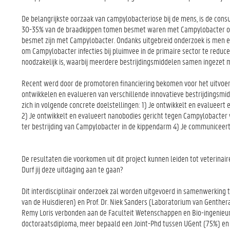
De belangrijkste oorzaak van campylobacteriose bij de mens, is de cons
30-35% van de braadkippen tomen besmet waren met Campylobacter op sl
besmet zijn met Campylobacter. Ondanks uitgebreid onderzoek is men er
om Campylobacter infecties bij pluimvee in de primaire sector te redu
noodzakelijk is, waarbij meerdere bestrijdingsmiddelen samen ingezet
Recent werd door de promotoren financiering bekomen voor het uitvoeren
ontwikkelen en evalueren van verschillende innovatieve bestrijdingsmid
zich in volgende concrete doelstellingen: 1) Je ontwikkelt en evalueer
2) Je ontwikkelt en evalueert nanobodies gericht tegen Campylobacter 
ter bestrijding van Campylobacter in de kippendarm 4) Je communiceer
De resultaten die voorkomen uit dit project kunnen leiden tot veterinai
Durf jij deze uitdaging aan te gaan?
Dit interdisciplinair onderzoek zal worden uitgevoerd in samenwerking 
van de Huisdieren) en Prof. Dr. Niek Sanders (Laboratorium van Genthera
Remy Loris verbonden aan de Faculteit Wetenschappen en Bio-ingenieurs
doctoraatsdiploma, meer bepaald een Joint-Phd tussen UGent (75%) en