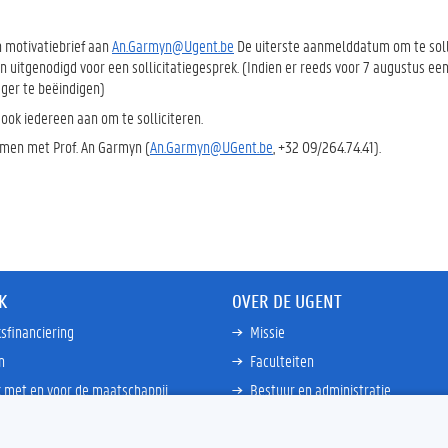
en motivatiebrief aan
An.Garmyn@Ugent.be
De uiterste aanmelddatum om te solli
uitgenodigd voor een sollicitatiegesprek. (Indien er reeds voor 7 augustus ee
eger te beëindigen)
 ook iedereen aan om te solliciteren.
emen met Prof. An Garmyn (
An.Garmyn@UGent.be
, +32 09/264.74.41).
K
OVER DE UGENT
sfinanciering
Missie
n
Faculteiten
 met en voor de maatschappij
Bestuur en administratie
happen Globale Zuiden
Campussen en wetenschapsparke
ties
Interne bewakingsdienst