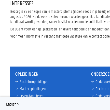
INTERESSE?
Bezorg je cv, een kopie van je masterdiploma (indien reeds in je bezit) 
augustus 2026. Na de eerste selectieronde worden geschikte kandidaten 
kandidaat wordt gevonden, kan er beslist worden om de sollicitatie vro
De UGent voert een gelijkekansen- en diversiteitsbeleid en moedigt dan
Voor meer informatie in verband met deze vacature kan je contact opn
OPLEIDINGEN
ONDERZOE
Bacheloropleidingen
Onderzoek
Masteropleidingen
Doctorere
Levenslang leren
Onderzoek
Partnersc
English
Meer links
Core Facili