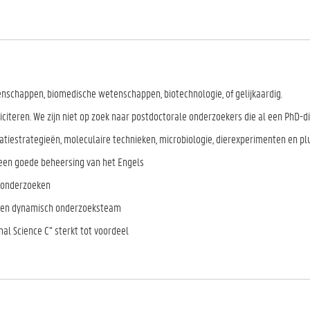
nschappen, biomedische wetenschappen, biotechnologie, of gelijkaardig.
liciteren. We zijn niet op zoek naar postdoctorale onderzoekers die al een PhD
natiestrategieën, moleculaire technieken, microbiologie, dierexperimenten en p
 een goede beheersing van het Engels
e onderzoeken
n een dynamisch onderzoeksteam
mal Science C” sterkt tot voordeel