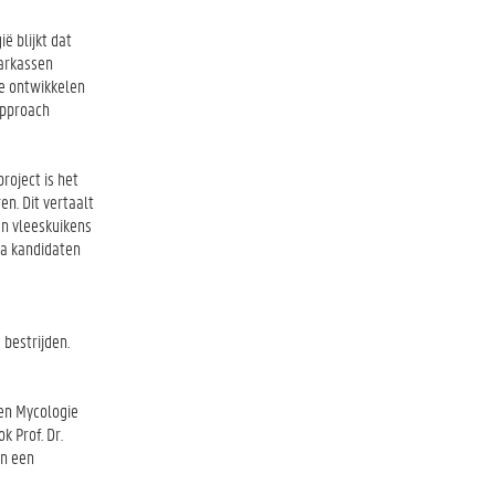
ë blijkt dat
karkassen
te ontwikkelen
approach
roject is het
n. Dit vertaalt
an vleeskuikens
ca kandidaten
 bestrijden.
 en Mycologie
k Prof. Dr.
an een