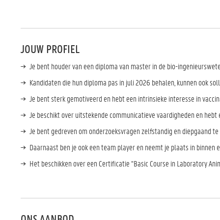
JOUW PROFIEL
Je bent houder van een diploma van master in de bio-ingenieurswete
Kandidaten die hun diploma pas in juli 2026 behalen, kunnen ook sol
Je bent sterk gemotiveerd en hebt een intrinsieke interesse in vacci
Je beschikt over uitstekende communicatieve vaardigheden en hebt
Je bent gedreven om onderzoeksvragen zelfstandig en diepgaand t
Daarnaast ben je ook een team player en neemt je plaats in binne
Het beschikken over een Certificatie “Basic Course in Laboratory Ani
ONS AANBOD