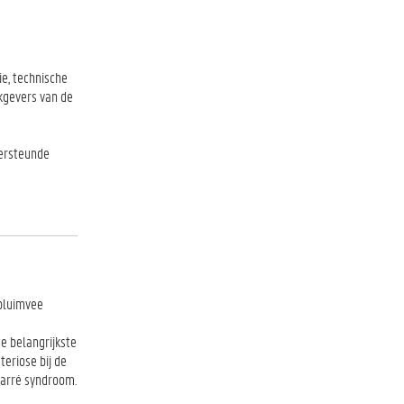
ie, technische
rkgevers van de
dersteunde
 pluimvee
e belangrijkste
eriose bij de
Barré syndroom.