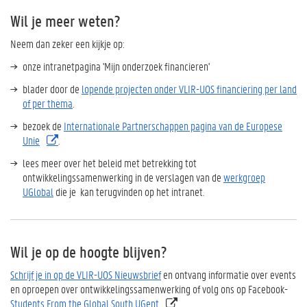
Wil je meer weten?
Neem dan zeker een kijkje op:
onze intranetpagina '
Mijn onderzoek financieren'
blader door de
lopende projecten onder VLIR-UOS financiering per land
of per thema
.
bezoek de
Internationale Partnerschappen pagina van de Europese
Unie
.
lees meer over het beleid met betrekking tot
ontwikkelingssamenwerking in de verslagen van de
werkgroep
UGlobal
die je kan terugvinden op het intranet.
Wil je op de hoogte blijven?
Schrijf je in op de VLIR-UOS Nieuwsbrief
en ontvang informatie over events
en oproepen over ontwikkelingssamenwerking of volg ons op Facebook-
Students From the Global South UGent