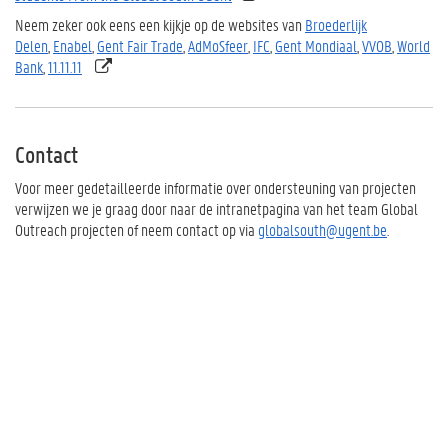
Neem zeker ook eens een kijkje op de websites van
Broederlijk
Delen
,
Enabel
,
Gent Fair Trade
,
AdMoSfeer
,
IFC
,
Gent Mondiaal
,
VVOB
,
World
Bank
,
11.11.11
Contact
Voor meer gedetailleerde informatie over ondersteuning van projecten
verwijzen we je graag door naar de intranetpagina van het team Global
Outreach projecten of neem contact op via
globalsouth@ugent.be
.