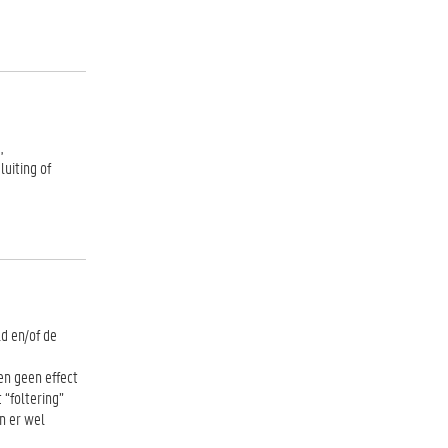
,
luiting of
d en/of de
en geen effect
 “foltering”
jn er wel