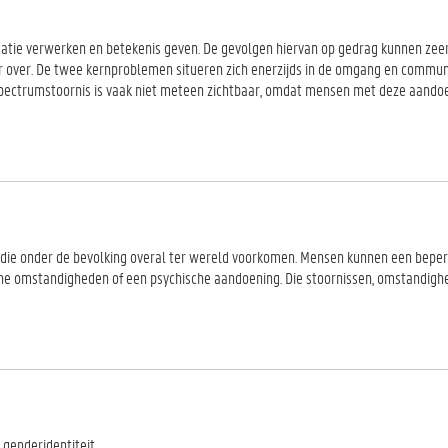
tie verwerken en betekenis geven. De gevolgen hiervan op gedrag kunnen zee
ar over. De twee kernproblemen situeren zich enerzijds in de omgang en commu
espectrumstoornis is vaak niet meteen zichtbaar, omdat mensen met deze aando
 die onder de bevolking overal ter wereld voorkomen. Mensen kunnen een bepe
ische omstandigheden of een psychische aandoening. Die stoornissen, omstandigh
genderidentiteit.