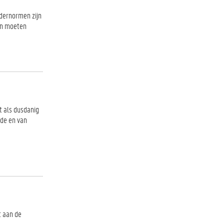
ndernormen zijn
ren moeten
t als dusdanig
nde en van
t aan de