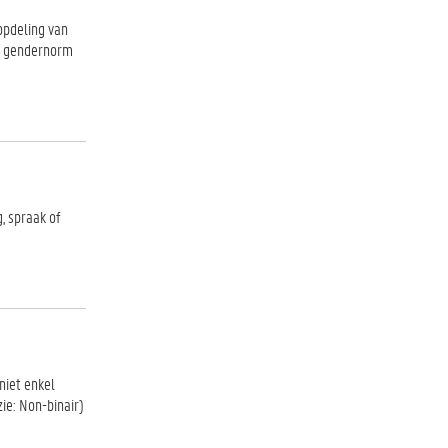
opdeling van
re gendernorm
, spraak of
niet enkel
zie: Non-binair)