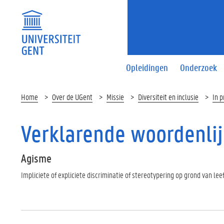
Opleidingen
Onderzoek
Home
Over de UGent
Missie
Diversiteit en inclusie
In p
Verklarende woordenlij
Agisme
Impliciete of expliciete discriminatie of stereotypering op grond van leef