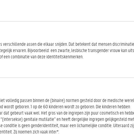
 verschillende assen die elkaar snijden. Dat betekent dat mensen discriminatie
tegelijk ervaren. Bijvoorbeeld: een zwarte, lesbische transgender vrouw kan uits
of een combinatie van deze identiteitskenmerken.
iet volledig passen binnen de (binaire) normen gesteld door de medische werel
d wordt geboren. 1 op de 60 kinderen wordt zo geboren. Die kinderen hebben
ar dat gebeurt vaak wel. Het gros van de ingrepen zijn puur cosmetisch en hebb
“(intersekse) genitale mutilatie” en heeft dergelijke ingrepen gelijkgesteld met
e conditie is geen genderidentiteit, maar een lichamelijke conditie. Uiteraard zi
titeit. Zij noemen zich vaak inter*.