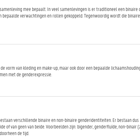
 samenleving mee bepaalt. In veel samenlevingen is er traditioneel een binaire 
n bepaalde verwachtingen en rollen gekoppeld. Tegenwoordig wordt die binai
n de vorm van kleding en make-up, maar ook door een bepaalde lichaamshouding
komen met de genderexpressie.
bestaan verschillende binaire en non-binaire genderidentiteiten. Er bestaan dus 
de of van geen van beide. Voorbeelden zijn: bigender, genderfluïde, non-binair (
 doorheen de tijd.