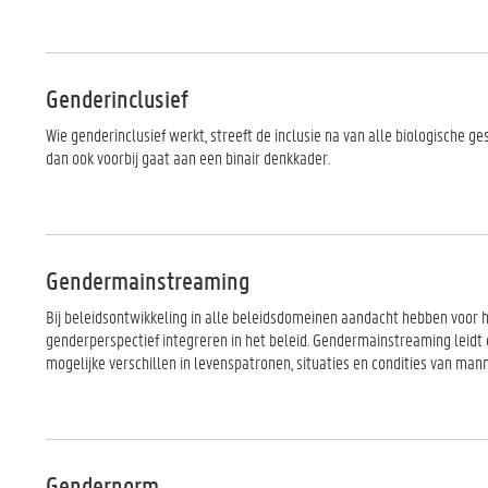
Genderinclusief
Wie genderinclusief werkt, streeft de inclusie na van alle biologische 
dan ook voorbij gaat aan een binair denkkader.
Gendermainstreaming
Bij beleidsontwikkeling in alle beleidsdomeinen aandacht hebben voor h
genderperspectief integreren in het beleid. Gendermainstreaming leidt 
mogelijke verschillen in levenspatronen, situaties en condities van ma
Gendernorm