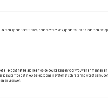
geslachten, genderidentiteiten, genderexpressies, genderrollen en iedereen die o
et effect dat het beleid heeft op de gelijke kansen voor vrouwen en mannen en
er idealiter toe dat in elk beleidsdomein systematisch rekening wordt gehoude
nnen en vrouwen.