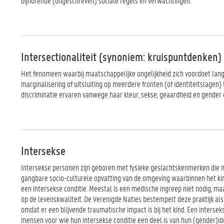
bijhorende (ongeschreven) sociale regels en verwachtingen.
Intersectionaliteit (synoniem: kruispuntdenken)
Het fenomeen waarbij maatschappelijke ongelijkheid zich voordoet langs
marginalisering of uitsluiting op meerdere fronten (of identiteitslagen) 
discriminatie ervaren vanwege haar kleur, sekse, geaardheid en gender 
Intersekse
Intersekse personen zijn geboren met fysieke geslachtskenmerken die n
gangbare socio-culturele opvatting van de omgeving waarbinnen het kin
een intersekse conditie. Meestal is een medische ingreep niet nodig, ma
op de levenskwaliteit. De Verenigde Naties bestempelt deze praktijk als 
omdat er een blijvende traumatische impact is bij het kind. Een interseks
mensen voor wie hun intersekse conditie een deel is van hun (gender)iden