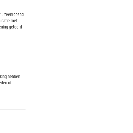
r uiteenlopend
nicatie met
ening geleerd
rking hebben
eden of