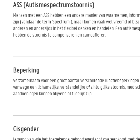
ASS (Autismespectrumstoornis)
Mensen met een ASS hebben een andere manier van waarnemen, informa
zijn (vandaar de term ‘spectrum’), maar komen vaak wel vreemd of biz
anderen en anderzijds in het flexibel denken en handelen. Een autism
hebben de stoornis te compenseren en camoufleren.
Beperking
Verzamelnaam voor een groot aantal verschillende functiebeperkingen
vanwege een lichamelijke, verstandelijke of zintuiglijke stoornis, med
aandoeningen kunnen blijvend of tijdelijk zijn.
Cisgender
Iemand van wie het toegekende geboortegeslacht overeenkomt met de 