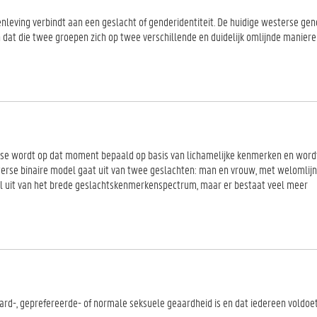
leving verbindt aan een geslacht of genderidentiteit. De huidige westerse ge
n dat die twee groepen zich op twee verschillende en duidelijk omlijnde manie
ekse wordt op dat moment bepaald op basis van lichamelijke kenmerken en word
terse binaire model gaat uit van twee geslachten: man en vrouw, met welomlij
l uit van het brede geslachtskenmerkenspectrum, maar er bestaat veel meer
ard-, geprefereerde- of normale seksuele geaardheid is en dat iedereen voldoe