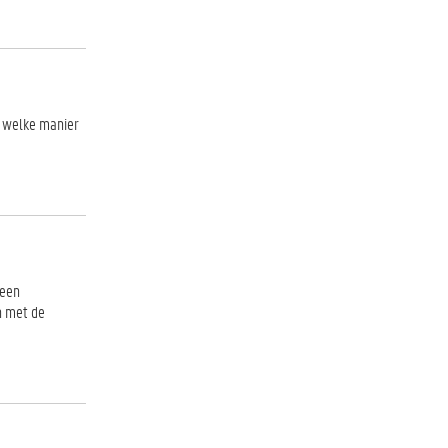
p welke manier
 een
n met de