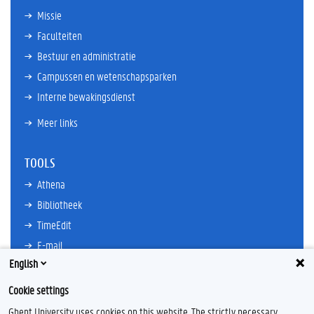
Missie
Faculteiten
Bestuur en administratie
Campussen en wetenschapsparken
Interne bewakingsdienst
Meer links
TOOLS
Athena
Bibliotheek
TimeEdit
E-mail
English
Ufora
Oasis
Cookie settings
Research Explorer
Ghent University uses cookies on this website. The strictly necessary