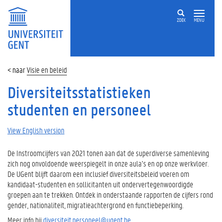
ZOEK
MENU
Visie en beleid
Diversiteitsstatistieken
studenten en personeel
View English version
De Instroomcijfers van 2021 tonen aan dat de superdiverse samenleving
zich nog onvoldoende weerspiegelt in onze aula’s en op onze werkvloer.
De UGent blijft daarom een inclusief diversiteitsbeleid voeren om
kandidaat-studenten en sollicitanten uit ondervertegenwoordigde
groepen aan te trekken. Ontdek in onderstaande rapporten de cijfers rond
gender, nationaliteit, migratieachtergrond en functiebeperking.
Meer info bij
diversiteit.personeel@ugent.be
.