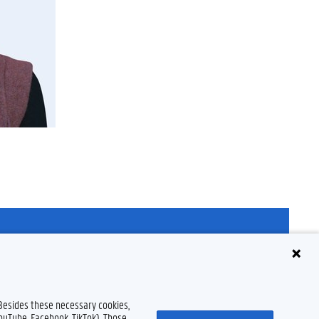
claimer
Cookieverklaring
Toegankelijkheid
© 2026 Universiteit Gent
 Besides these necessary cookies,
YouTube, Facebook, TikTok). Those