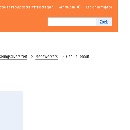
logie en Pedagogische Wetenschappen
Aanmelden
English homepage
Zoek
Zoek
I
n
t
e
r
lingsdiversiteit
Medewerkers
Fien Callebaut
n
z
o
e
k
e
n