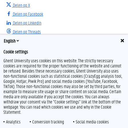
Delen op X
Delen op Facebook
Delen op LinkedIn
Delen op Threads
English
Cookie settings
Ghent University uses cookies on this website. The strictly necessary
cookies are required for the proper functioning of the website and cannot
be refused. Besides these necessary cookies, Ghent University also uses
non-functional cookies such as statistical cookies (CrazyEgg analysis tool,
F
L
I
Google, Hotjar, Piwik Pro) and social media cookies (YouTube, Facebook,
a
i
n
TikTok). Those non-functional cookies may also be set by third parties, for
c
n
s
example to measure site usage or share content on social media. Certain
e
k
t
Feedback
media are only available if you accept the cookies. You can always
b
e
a
withdraw your consent via the "Cookie settings" link at the bottom of the
Privacy
o
d
g
webpage. You can read which cookies we use and why in the Cookie
Disclaimer
o
I
r
Statement.
k
n
a
Cookieverklaring
m
Analytics
Conversion tracking
Social media cookies
Toegankelijkheid