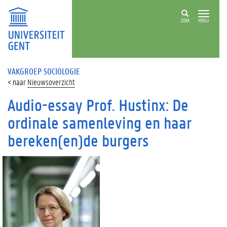
ZOEK
MENU
VAKGROEP SOCIOLOGIE
Nieuwsoverzicht
Audio-essay Prof. Hustinx: De
ordinale samenleving en haar
bereken(en)de burgers