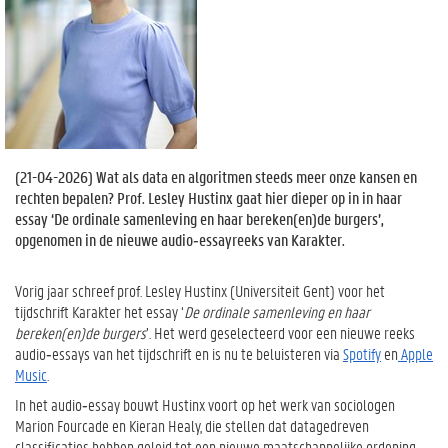
(
21-04-2026
) Wat als data en algoritmen steeds meer onze kansen en
rechten bepalen? Prof. Lesley Hustinx gaat hier dieper op in in haar
essay ‘De ordinale samenleving en haar bereken(en)de burgers’,
opgenomen in de nieuwe audio‑essayreeks van Karakter.
Vorig jaar schreef prof. Lesley Hustinx (Universiteit Gent) voor het
tijdschrift Karakter het essay ‘
De ordinale samenleving en haar
bereken(en)de burgers
’. Het werd geselecteerd voor een nieuwe reeks
audio‑essays van het tijdschrift en is nu te beluisteren via
Spotify
en
Apple
Music
.
In het audio‑essay bouwt Hustinx voort op het werk van sociologen
Marion Fourcade en Kieran Healy, die stellen dat datagedreven
classificaties hebben geleid tot een nieuwe maatschappelijke ordening.