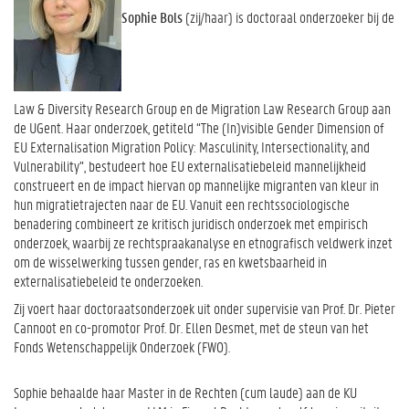
Sophie Bols
(zij/haar) is doctoraal onderzoeker bij de
Law & Diversity Research Group en de Migration Law Research Group aan
de UGent. Haar onderzoek, getiteld “The (In)visible Gender Dimension of
EU Externalisation Migration Policy: Masculinity, Intersectionality, and
Vulnerability”, bestudeert hoe EU externalisatiebeleid mannelijkheid
construeert en de impact hiervan op mannelijke migranten van kleur in
hun migratietrajecten naar de EU. Vanuit een rechtssociologische
benadering combineert ze kritisch juridisch onderzoek met empirisch
onderzoek, waarbij ze rechtspraakanalyse en etnografisch veldwerk inzet
om de wisselwerking tussen gender, ras en kwetsbaarheid in
externalisatiebeleid te onderzoeken.
Zij voert haar doctoraatsonderzoek uit onder supervisie van Prof. Dr. Pieter
Cannoot en co-promotor Prof. Dr. Ellen Desmet, met de steun van het
Fonds Wetenschappelijk Onderzoek (FWO).
Sophie behaalde haar Master in de Rechten (cum laude) aan de KU