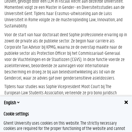
Leuven, gevolgd door een LLM in Fiscaal Recht aan dezelfde universiteit.
Momenteel volgt ze een Master in Gender- en Diversiteitsstudies aan de
Universiteit Gent. Tijdens haar Erasmus-uitwisseling aan de Luiss
Universiteit in Rome volgde ze de masteropleiding Law, Innovation, and
Sustainability.
Voor de start van haar doctoraat deed Sophie professionele ervaring op in
zowel de private als de publieke sector. Ze begon haar carrière als
Corporate Tax Advisor bij KPMG, waarna ze de overstap maakte naar de
publieke sector als Protection Officer bij het Commissariaat-Generaal
voor de Vluchtelingen en de Staatlozen (CGVS). In deze functie voerde ze
asielinterviews, beoordeelde ze aanvragen voor internationale
bescherming en droeg ze bij aan beleidsontwikkeling als lid van de
Gendercel, waar ze advies gaf over gendersensitieve asieldossiers.
Tijdens haar studies was Sophie Vicepresident Moot Court bij The
European Law Students Association, verleende ze pro bono juridisch
advies aan huurders via de KU Leuven Wetswinkel Huuradvies, en nam ze
English
deel aan het Jeugd Parlement als lid van de Raad van State.
Cookie settings
Ghent University uses cookies on this website. The strictly necessary
cookies are required for the proper functioning of the website and cannot