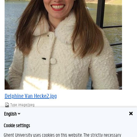
Delphine Van Hecke2.jpg
Type
image/jpeg
Afmetingen
648x811
English
Bestandsgrootte
90.5 KB
Cookie settings
Download
Klik voor de volledige weergave van de afbeelding
Ghent University uses cookies on this website. The strictly necessary